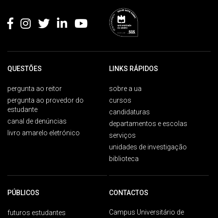
Rodapé
QUESTÕES
LINKS RÁPIDOS
pergunta ao reitor
sobre a ua
pergunta ao provedor do
cursos
estudante
candidaturas
canal de denúncias
departamentos e escolas
livro amarelo eletrónico
serviços
unidades de investigação
biblioteca
PÚBLICOS
CONTACTOS
Campus Universitário de
futuros estudantes