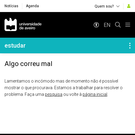
Notícias
Agenda
Quem sou?
Navegação Principal
EN
Navegação Lateral
estudar
Algo correu mal
Lamentamos o incómodo mas de momento não é possível
mostrar o que procurava. Estamos a trabalhar para resolver o
problema. Faça uma
pesquisa
ou volte à
página inicial
.