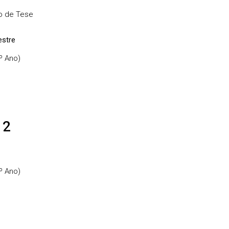
o de Tese
stre
º Ano)
 2
º Ano)