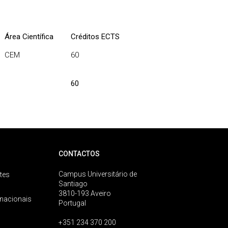
Área Científica
Créditos ECTS
CEM
60
60
CONTACTOS
Campus Universitário de
tes
Santiago
3810-193 Aveiro
rnacionais
Portugal
+351 234 370 200