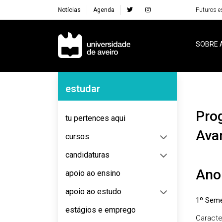
Notícias
Agenda
Futuros e
Navegação Principal
SOBRE 
Navegação Lateral
estudar
Programa Doutoral em Materiais e Processamento
tu pertences aqui
Ava
cursos
candidaturas
Ano
apoio ao ensino
apoio ao estudo
1º Seme
estágios e emprego
Caracte