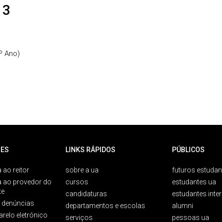
 3
º Ano)
ES
LINKS RÁPIDOS
PÚBLICOS
 ao reitor
sobre a ua
futuros estudan
a ao provedor do
cursos
estudantes ua
te
candidaturas
estudantes inte
e denúncias
departamentos e escolas
alumni
arelo eletrónico
serviços
pessoas ua