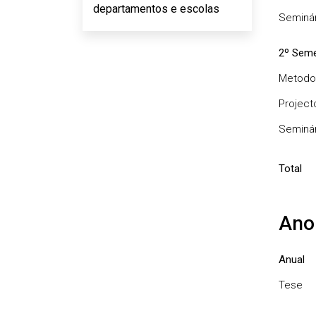
departamentos e escolas
Seminár
2º Seme
Metodol
Projecto
Seminár
Total
Ano
Anual
Tese