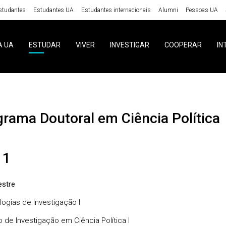
studantes
Estudantes UA
Estudantes internacionais
Alumni
Pessoas UA
A UA
ESTUDAR
VIVER
INVESTIGAR
COOPERAR
IN
ograma Doutoral em Ciência Política
 1
stre
ogias de Investigação I
o de Investigação em Ciência Política I