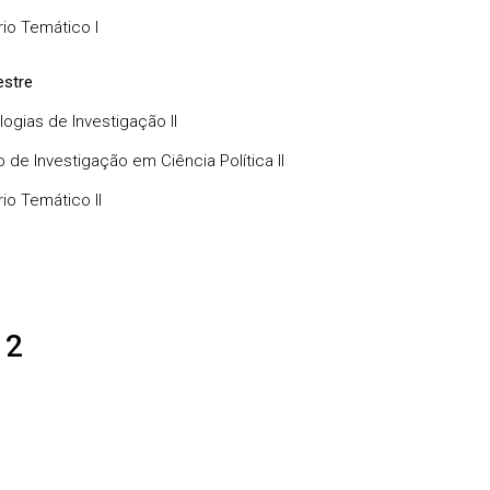
io Temático I
stre
ogias de Investigação II
 de Investigação em Ciência Política II
io Temático II
 2