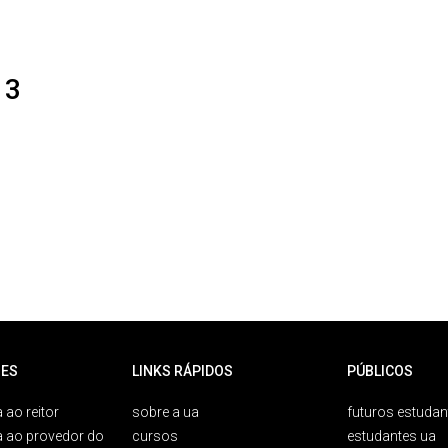
 3
ES
LINKS RÁPIDOS
PÚBLICOS
 ao reitor
sobre a ua
futuros estudan
a ao provedor do
cursos
estudantes ua