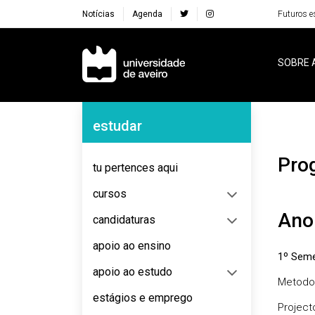
Notícias
Agenda
Futuros e
Navegação Principal
SOBRE 
Navegação Lateral
estudar
Pr
tu pertences aqui
cursos
Ano
candidaturas
apoio ao ensino
1º Seme
apoio ao estudo
Metodol
estágios e emprego
Project