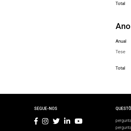
Total
Ano
Anual
Tese
Total
Rodapé
SEGUE-NOS
QUESTÕ
pergunta
pergunt