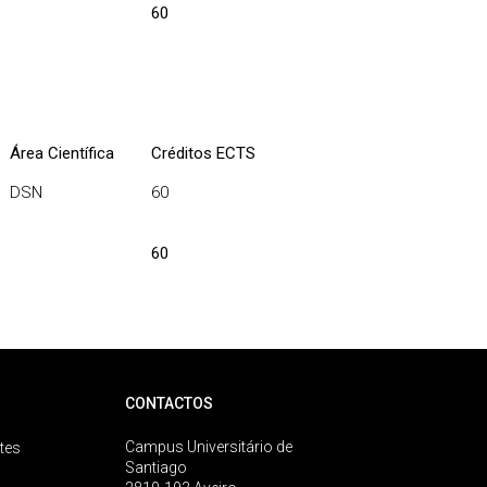
60
Área Científica
Créditos ECTS
DSN
60
60
CONTACTOS
Campus Universitário de
tes
Santiago