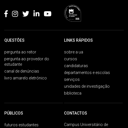
Rodapé
QUESTÕES
LINKS RÁPIDOS
pergunta ao reitor
sobre a ua
pergunta ao provedor do
cursos
estudante
candidaturas
canal de denúncias
departamentos e escolas
livro amarelo eletrónico
serviços
unidades de investigação
biblioteca
PÚBLICOS
CONTACTOS
Campus Universitário de
futuros estudantes