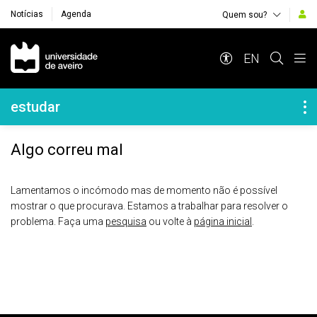
Notícias
Agenda
Quem sou?
Navegação Principal
EN
Navegação Lateral
estudar
Algo correu mal
Lamentamos o incómodo mas de momento não é possível
mostrar o que procurava. Estamos a trabalhar para resolver o
problema. Faça uma
pesquisa
ou volte à
página inicial
.