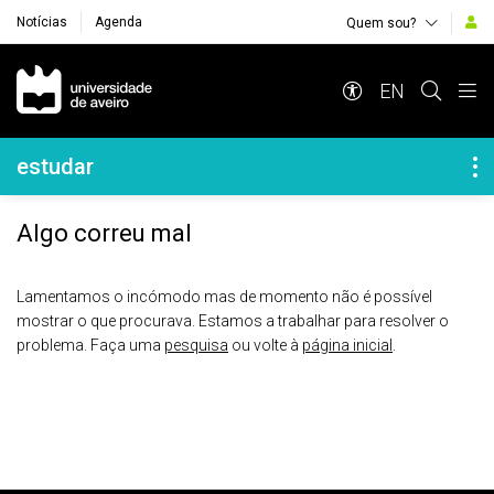
Notícias
Agenda
Quem sou?
Navegação Principal
EN
Navegação Lateral
estudar
Algo correu mal
Lamentamos o incómodo mas de momento não é possível
mostrar o que procurava. Estamos a trabalhar para resolver o
problema. Faça uma
pesquisa
ou volte à
página inicial
.