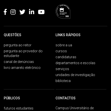
Rodapé
QUESTÕES
LINKS RÁPIDOS
pergunta ao reitor
sobre a ua
pergunta ao provedor do
cursos
estudante
candidaturas
canal de denúncias
departamentos e escolas
livro amarelo eletrónico
serviços
unidades de investigação
biblioteca
PÚBLICOS
CONTACTOS
Campus Universitário de
futuros estudantes