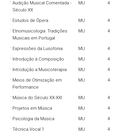
·
Audição Musical Comentada -
MU
4
Século XX
·
Estudos de Ópera
MU
4
·
Etnomusicologia: Tradições
MU
4
Musicais em Portugal
·
Expressões da Lusofonia
MU
4
·
Introdução à Composição
MU
4
·
Introdução a Musicoterapia
MU
4
·
Meios de Otimização em
MU
4
Performance
·
Música do Século XX-XXI
MU
4
·
Projetos em Música
MU
4
·
Psicologia da Música
MU
4
·
Técnica Vocal 1
MU
4