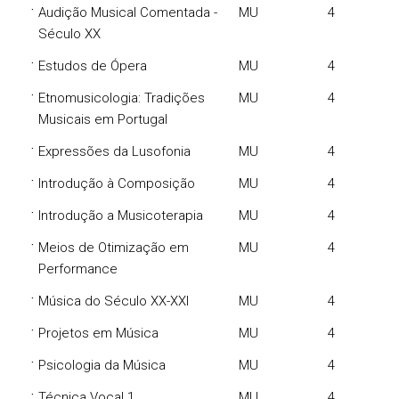
·
Audição Musical Comentada -
MU
4
Século XX
·
Estudos de Ópera
MU
4
·
Etnomusicologia: Tradições
MU
4
Musicais em Portugal
·
Expressões da Lusofonia
MU
4
·
Introdução à Composição
MU
4
·
Introdução a Musicoterapia
MU
4
·
Meios de Otimização em
MU
4
Performance
·
Música do Século XX-XXI
MU
4
·
Projetos em Música
MU
4
·
Psicologia da Música
MU
4
·
Técnica Vocal 1
MU
4