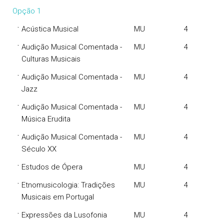
Opção 1
·
Acústica Musical
MU
4
·
Audição Musical Comentada -
MU
4
Culturas Musicais
·
Audição Musical Comentada -
MU
4
Jazz
·
Audição Musical Comentada -
MU
4
Música Erudita
·
Audição Musical Comentada -
MU
4
Século XX
·
Estudos de Ópera
MU
4
·
Etnomusicologia: Tradições
MU
4
Musicais em Portugal
·
Expressões da Lusofonia
MU
4