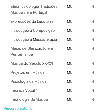
·
Etnomusicologia: Tradições
MU
4
Musicais em Portugal
·
Expressões da Lusofonia
MU
4
·
Introdução à Composição
MU
4
·
Introdução a Musicoterapia
MU
4
·
Meios de Otimização em
MU
4
Performance
·
Música do Século XX-XXI
MU
4
·
Projetos em Música
MU
4
·
Psicologia da Música
MU
4
·
Técnica Vocal 1
MU
4
·
Tecnologia da Música
MU
4
Percurso Eufónio