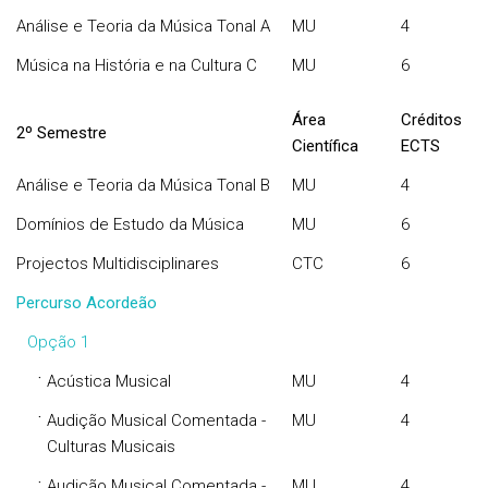
Análise e Teoria da Música Tonal A
MU
4
Música na História e na Cultura C
MU
6
Área
Créditos
2º Semestre
Científica
ECTS
Análise e Teoria da Música Tonal B
MU
4
Domínios de Estudo da Música
MU
6
Projectos Multidisciplinares
CTC
6
Percurso Acordeão
Opção 1
·
Acústica Musical
MU
4
·
Audição Musical Comentada -
MU
4
Culturas Musicais
·
Audição Musical Comentada -
MU
4