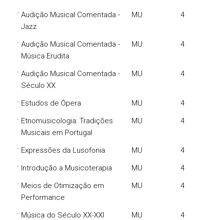
·
Audição Musical Comentada -
MU
4
Jazz
·
Audição Musical Comentada -
MU
4
Música Erudita
·
Audição Musical Comentada -
MU
4
Século XX
·
Estudos de Ópera
MU
4
·
Etnomusicologia: Tradições
MU
4
Musicais em Portugal
·
Expressões da Lusofonia
MU
4
·
Introdução a Musicoterapia
MU
4
·
Meios de Otimização em
MU
4
Performance
·
Música do Século XX-XXI
MU
4