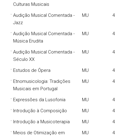
Culturas Musicais
·
Audição Musical Comentada -
MU
4
Jazz
·
Audição Musical Comentada -
MU
4
Música Erudita
·
Audição Musical Comentada -
MU
4
Século XX
·
Estudos de Ópera
MU
4
·
Etnomusicologia: Tradições
MU
4
Musicais em Portugal
·
Expressões da Lusofonia
MU
4
·
Introdução à Composição
MU
4
·
Introdução a Musicoterapia
MU
4
·
Meios de Otimização em
MU
4