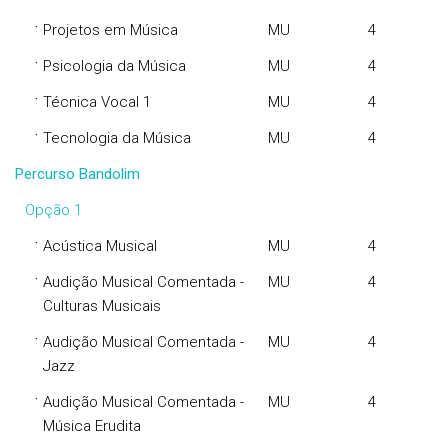
·
Projetos em Música
MU
4
·
Psicologia da Música
MU
4
·
Técnica Vocal 1
MU
4
·
Tecnologia da Música
MU
4
Percurso Bandolim
Opção 1
·
Acústica Musical
MU
4
·
Audição Musical Comentada -
MU
4
Culturas Musicais
·
Audição Musical Comentada -
MU
4
Jazz
·
Audição Musical Comentada -
MU
4
Música Erudita