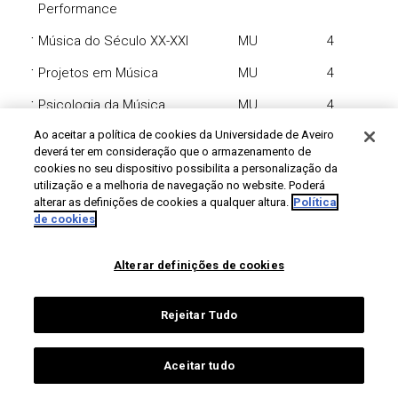
Performance
·
Música do Século XX-XXI
MU
4
·
Projetos em Música
MU
4
·
Psicologia da Música
MU
4
·
Ao aceitar a política de cookies da Universidade de Aveiro
Técnica Vocal 1
MU
4
deverá ter em consideração que o armazenamento de
·
Tecnologia da Música
MU
4
cookies no seu dispositivo possibilita a personalização da
utilização e a melhoria de navegação no website. Poderá
Percurso Flauta Transversal
alterar as definições de cookies a qualquer altura.
Política
de cookies
Opção 1
·
Acústica Musical
MU
4
Alterar definições de cookies
·
Audição Musical Comentada -
MU
4
Rejeitar Tudo
Culturas Musicais
·
Audição Musical Comentada -
MU
4
Aceitar tudo
Jazz