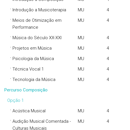
·
Introdução a Musicoterapia
MU
4
·
Meios de Otimização em
MU
4
Performance
·
Música do Século XX-XXI
MU
4
·
Projetos em Música
MU
4
·
Psicologia da Música
MU
4
·
Técnica Vocal 1
MU
4
·
Tecnologia da Música
MU
4
Percurso Composição
Opção 1
·
Acústica Musical
MU
4
·
Audição Musical Comentada -
MU
4
Culturas Musicais