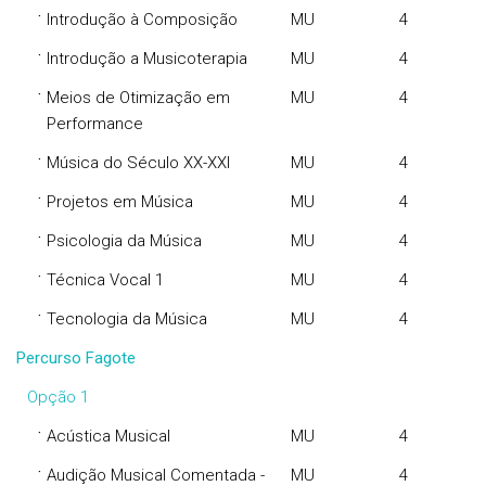
·
Introdução à Composição
MU
4
·
Introdução a Musicoterapia
MU
4
·
Meios de Otimização em
MU
4
Performance
·
Música do Século XX-XXI
MU
4
·
Projetos em Música
MU
4
·
Psicologia da Música
MU
4
·
Técnica Vocal 1
MU
4
·
Tecnologia da Música
MU
4
Percurso Fagote
Opção 1
·
Acústica Musical
MU
4
·
Audição Musical Comentada -
MU
4