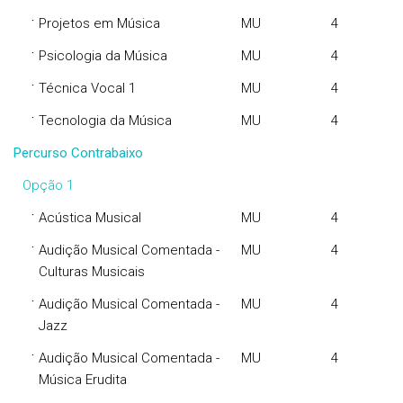
·
Projetos em Música
MU
4
·
Psicologia da Música
MU
4
·
Técnica Vocal 1
MU
4
·
Tecnologia da Música
MU
4
Percurso Contrabaixo
Opção 1
·
Acústica Musical
MU
4
·
Audição Musical Comentada -
MU
4
Culturas Musicais
·
Audição Musical Comentada -
MU
4
Jazz
·
Audição Musical Comentada -
MU
4
Música Erudita