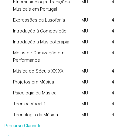
·
Etnomusicologia: Tradições
MU
4
Musicais em Portugal
·
Expressões da Lusofonia
MU
4
·
Introdução à Composição
MU
4
·
Introdução a Musicoterapia
MU
4
·
Meios de Otimização em
MU
4
Performance
·
Música do Século XX-XXI
MU
4
·
Projetos em Música
MU
4
·
Psicologia da Música
MU
4
·
Técnica Vocal 1
MU
4
·
Tecnologia da Música
MU
4
Percurso Clarinete