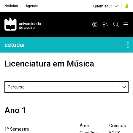
Notícias
Agenda
Quem sou?
Navegação Principal
EN
Navegação Lateral
estudar
Licenciatura em Música
Percurso
Ano 1
Área
Créditos
1º Semestre
Científica
ECTS