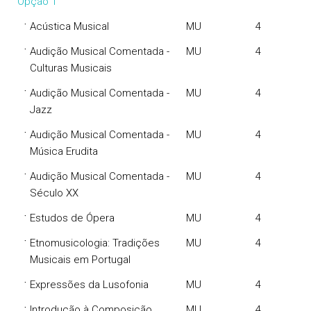
Opção 1
·
Acústica Musical
MU
4
·
Audição Musical Comentada -
MU
4
Culturas Musicais
·
Audição Musical Comentada -
MU
4
Jazz
·
Audição Musical Comentada -
MU
4
Música Erudita
·
Audição Musical Comentada -
MU
4
Século XX
·
Estudos de Ópera
MU
4
·
Etnomusicologia: Tradições
MU
4
Musicais em Portugal
·
Expressões da Lusofonia
MU
4
·
Introdução à Composição
MU
4