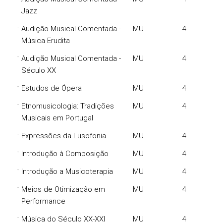
Jazz
·
Audição Musical Comentada -
MU
4
Música Erudita
·
Audição Musical Comentada -
MU
4
Século XX
·
Estudos de Ópera
MU
4
·
Etnomusicologia: Tradições
MU
4
Musicais em Portugal
·
Expressões da Lusofonia
MU
4
·
Introdução à Composição
MU
4
·
Introdução a Musicoterapia
MU
4
·
Meios de Otimização em
MU
4
Performance
·
Música do Século XX-XXI
MU
4