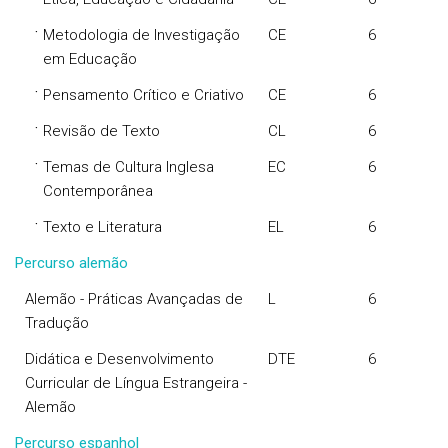
·
Metodologia de Investigação
CE
6
em Educação
·
Pensamento Crítico e Criativo
CE
6
·
Revisão de Texto
CL
6
·
Temas de Cultura Inglesa
EC
6
Contemporânea
·
Texto e Literatura
EL
6
Percurso alemão
Alemão - Práticas Avançadas de
L
6
Tradução
Didática e Desenvolvimento
DTE
6
Curricular de Língua Estrangeira -
Alemão
Percurso espanhol