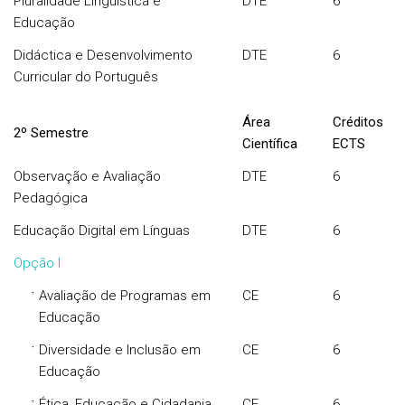
Pluralidade Linguística e
DTE
6
Educação
Didáctica e Desenvolvimento
DTE
6
Curricular do Português
Área
Créditos
2º Semestre
Científica
ECTS
Observação e Avaliação
DTE
6
Pedagógica
Educação Digital em Línguas
DTE
6
Opção I
·
Avaliação de Programas em
CE
6
Educação
·
Diversidade e Inclusão em
CE
6
Educação
·
Ética, Educação e Cidadania
CE
6