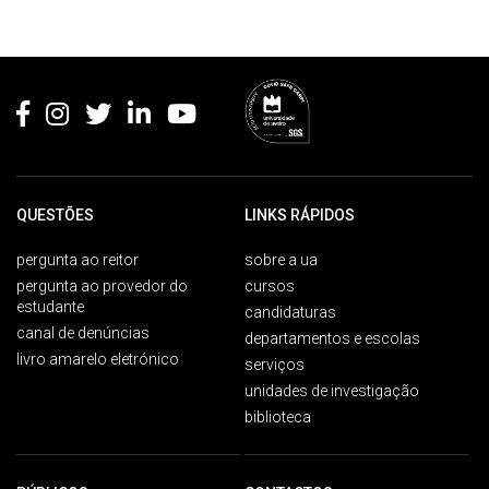
Rodapé
QUESTÕES
LINKS RÁPIDOS
pergunta ao reitor
sobre a ua
pergunta ao provedor do
cursos
estudante
candidaturas
canal de denúncias
departamentos e escolas
livro amarelo eletrónico
serviços
unidades de investigação
biblioteca