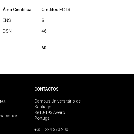
Área Científica
Créditos ECTS
ENS
8
DSN
46
60
CONTACTOS
Campus Universitário de
tes
Santiago
3810-193 Aveiro
rnacionais
Portugal
+351 234 370 200