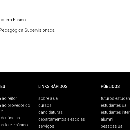
io em Ensino
 Pedagógica Supervisionada
ES
LINKS RÁPIDOS
PÚBLICOS
 ao reitor
sobre a ua
futuros estudan
a ao provedor do
cursos
estudantes ua
te
candidaturas
estudantes inte
e denúncias
departamentos e escolas
alumni
arelo eletrónico
serviços
pessoas ua