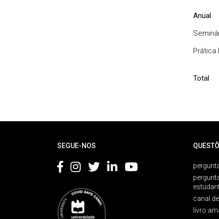
Anual
Seminár
Prática
Total
Rodapé
SEGUE-NOS
QUESTÕ
pergunta
pergunt
estudan
canal d
livro am