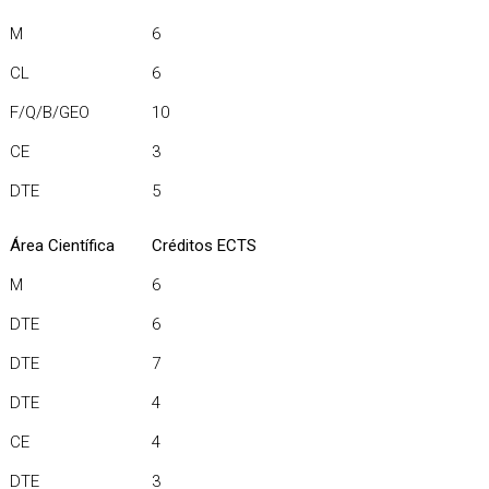
M
6
CL
6
F/Q/B/GEO
10
CE
3
DTE
5
Área Científica
Créditos ECTS
M
6
DTE
6
DTE
7
DTE
4
CE
4
DTE
3