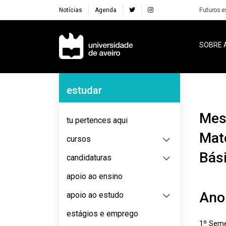
Notícias
Agenda
Futuros e
Navegação Principal
SOBRE 
Navegação Lateral
estudar
Mestrado em Ensino do 1º Ciclo do Ensino Básico de
tu pertences aqui
Mate
cursos
Bás
candidaturas
apoio ao ensino
Ano
apoio ao estudo
estágios e emprego
1º Seme