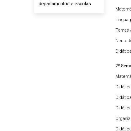
departamentos e escolas
Matemát
Linguag
Temas A
Neurode
Didátic
2º Seme
Matemát
Didátic
Didátic
Didátic
Organiz
Didátic