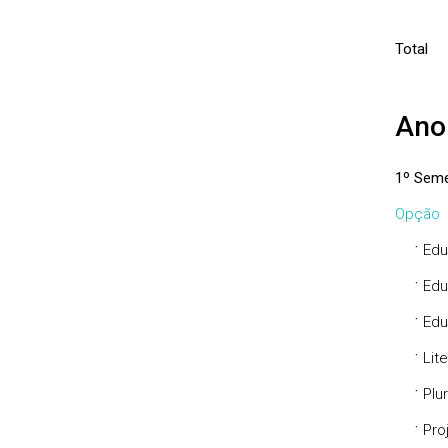
Total
Ano
1º Seme
Opção
·
Edu
·
Edu
·
Edu
·
Lit
·
Plu
·
Pro