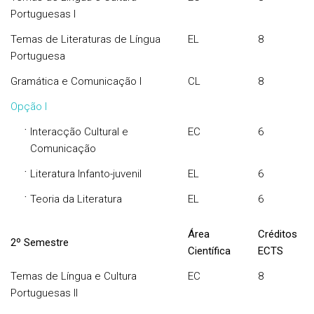
Portuguesas I
Temas de Literaturas de Língua
EL
8
Portuguesa
Gramática e Comunicação I
CL
8
Opção I
·
Interacção Cultural e
EC
6
Comunicação
·
Literatura Infanto-juvenil
EL
6
·
Teoria da Literatura
EL
6
Área
Créditos
2º Semestre
Científica
ECTS
Temas de Língua e Cultura
EC
8
Portuguesas II