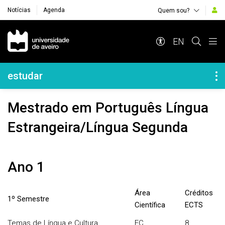
Notícias
Agenda
Quem sou?
Navegação Principal
EN
Navegação Lateral
estudar
Mestrado em Português Língua
Estrangeira/Língua Segunda
Ano 1
Área
Créditos
1º Semestre
Científica
ECTS
Temas de Língua e Cultura
EC
8