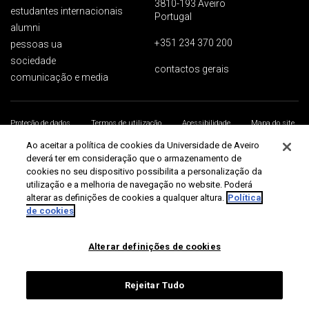
3810-193 Aveiro
estudantes internacionais
Portugal
alumni
+351 234 370 200
pessoas ua
sociedade
contactos gerais
comunicação e media
Proteção de dados
Termos de utilização
Acessibilidade
Mapa do site
Universidade de Aveiro 2026
Ao aceitar a política de cookies da Universidade de Aveiro
deverá ter em consideração que o armazenamento de
cookies no seu dispositivo possibilita a personalização da
utilização e a melhoria de navegação no website. Poderá
alterar as definições de cookies a qualquer altura.
Política
de cookies
Alterar definições de cookies
Rejeitar Tudo