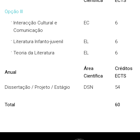
Científica
ECTS
Opção III
·
Interacção Cultural e
EC
6
Comunicação
·
Literatura Infanto-juvenil
EL
6
·
Teoria da Literatura
EL
6
Área
Créditos
Anual
Científica
ECTS
Dissertação / Projeto / Estágio
DSN
54
Total
60
Rodapé