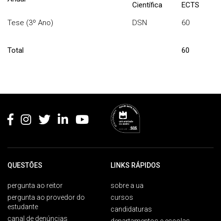
Científica
ECTS
Tese (3º Ano)
DSN
60
Total
60
Rodapé
QUESTÕES
LINKS RÁPIDOS
pergunta ao reitor
sobre a ua
pergunta ao provedor do
cursos
estudante
candidaturas
canal de denúncias