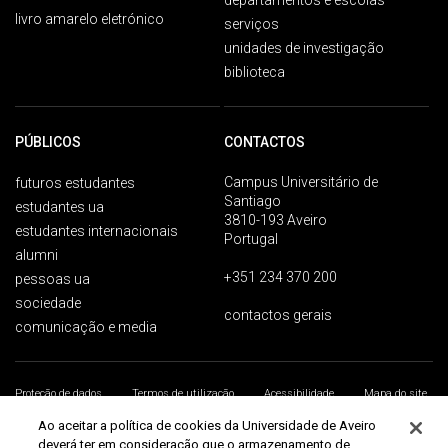
departamentos e escolas
livro amarelo eletrónico
serviços
unidades de investigação
biblioteca
PÚBLICOS
CONTACTOS
Campus Universitário de
futuros estudantes
Santiago
estudantes ua
3810-193 Aveiro
estudantes internacionais
Portugal
alumni
+351 234 370 200
pessoas ua
sociedade
contactos gerais
comunicação e media
Proteção de dados
Termos de utilização
Acessibilidade
Mapa do site
Universidade de Aveiro 2026
Ao aceitar a política de cookies da Universidade de Aveiro
deverá ter em consideração que o armazenamento de