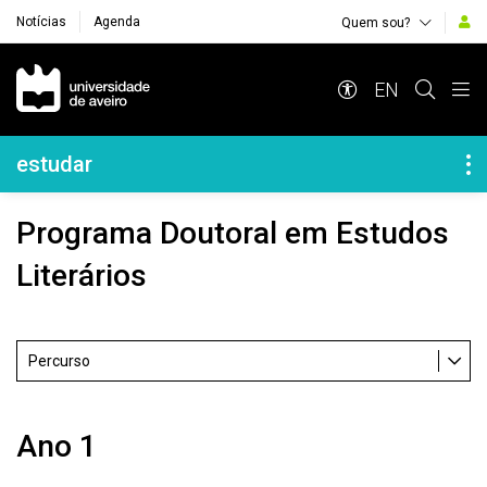
Notícias
Agenda
Quem sou?
Navegação Principal
EN
Navegação Lateral
estudar
Programa Doutoral em Estudos
Literários
Percurso
Ano 1