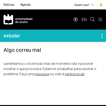
Notícias
Agenda
Quem sou?
Navegação Principal
EN
Navegação Lateral
estudar
Algo correu mal
Lamentamos o incómodo mas de momento não é possível
mostrar o que procurava. Estamos a trabalhar para resolver o
problema. Faça uma
pesquisa
ou volte à
página inicial
.