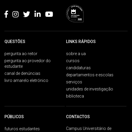
Rodapé
QUESTÕES
LINKS RÁPIDOS
pergunta ao reitor
sobre a ua
pergunta ao provedor do
cursos
estudante
candidaturas
canal de denúncias
departamentos e escolas
livro amarelo eletrónico
serviços
unidades de investigação
biblioteca
PÚBLICOS
CONTACTOS
Campus Universitário de
futuros estudantes