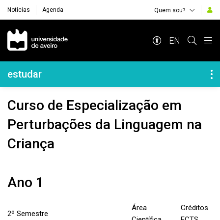
Notícias
Agenda
Quem sou?
Navegação Principal
EN
Navegação Lateral
estudar
Curso de Especialização em
Perturbações da Linguagem na
Criança
Ano 1
Área
Créditos
2º Semestre
Científica
ECTS