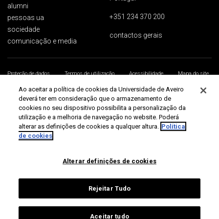
alumni
+351 234 370 200
pessoas ua
sociedade
contactos gerais
comunicação e media
Proteção de dados
Termos de utilização
Acessibilidade
Mapa do site
Universidade de Aveiro 2026
Ao aceitar a política de cookies da Universidade de Aveiro
deverá ter em consideração que o armazenamento de
cookies no seu dispositivo possibilita a personalização da
utilização e a melhoria de navegação no website. Poderá
alterar as definições de cookies a qualquer altura.
Política
de cookies
Alterar definições de cookies
Rejeitar Tudo
Aceitar tudo