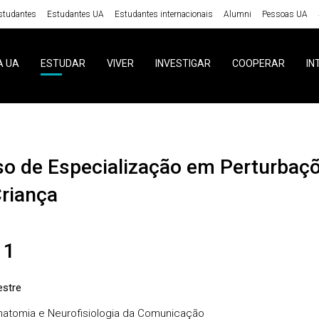
studantes
Estudantes UA
Estudantes internacionais
Alumni
Pessoas UA
A UA
ESTUDAR
VIVER
INVESTIGAR
COOPERAR
IN
Criança
 1
stre
atomia e Neurofisiologia da Comunicação