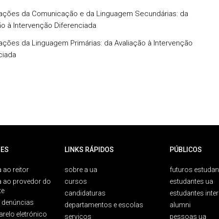
ações da Comunicação e da Linguagem Secundárias: da
ão à Intervenção Diferenciada
ações da Linguagem Primárias: da Avaliação à Intervenção
ciada
ES
LINKS RÁPIDOS
PÚBLICOS
 ao reitor
sobre a ua
futuros estudan
a ao provedor do
cursos
estudantes ua
te
candidaturas
estudantes inte
e denúncias
departamentos e escolas
alumni
arelo eletrónico
serviços
pessoas ua