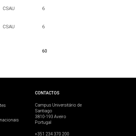
CSAU
6
CSAU
6
60
CONTACTOS
Campus Universitário de
tes
Santiago
3810-193 Aveiro
rnacionais
Portugal
+351 234 370 200