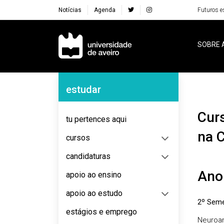
Notícias
Agenda
Futuros e
Navegação Principal
SOBRE 
Navegação Lateral
estudar
Curso de Especialização em Perturbações da Linguagem
tu pertences aqui
na 
cursos
candidaturas
Ano
apoio ao ensino
apoio ao estudo
2º Seme
estágios e emprego
Neuroan