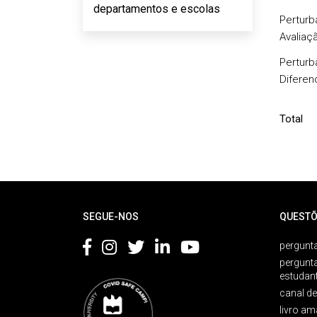
departamentos e escolas
Perturb
Avaliaç
Perturb
Diferen
Total
Rodapé
SEGUE-NOS
QUESTÕ
pergunta
pergunt
estudan
canal d
livro am