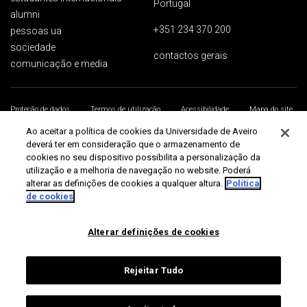
Portugal
alumni
+351 234 370 200
pessoas ua
sociedade
contactos gerais
comunicação e media
Proteção de dados
Termos de utilização
Acessibilidade
Mapa do site
Universidade de Aveiro 2026
Ao aceitar a política de cookies da Universidade de Aveiro
deverá ter em consideração que o armazenamento de
cookies no seu dispositivo possibilita a personalização da
utilização e a melhoria de navegação no website. Poderá
alterar as definições de cookies a qualquer altura.
Política
de cookies
Alterar definições de cookies
Rejeitar Tudo