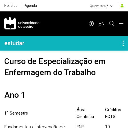
Notícias
Agenda
Quem sou?
Navegação Principal
EN
Navegação Lateral
estudar
Curso de Especialização em
Enfermagem do Trabalho
Ano 1
Área
Créditos
1º Semestre
Científica
ECTS
Fundamentos e Intervenção de
ENF
10