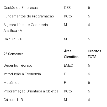
Gestão de Empresas
GES
6
Fundamentos de Programação
I/Ctp
6
Álgebra Linear e Geometria
M
6
Analítica - A
Cálculo I - B
M
6
Área
Créditos
2º Semestre
Científica
ECTS
Desenho Técnico
EMEC
6
Introdução à Economia
E
6
Mecânica
F
6
Programação Orientada a Objetos
I/Ctp
6
Cálculo II - B
M
6