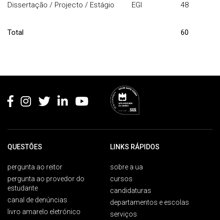
Dissertação / Projecto / Estágio
EGI
48
Total
60
Rodapé
QUESTÕES
LINKS RÁPIDOS
pergunta ao reitor
sobre a ua
pergunta ao provedor do
cursos
estudante
candidaturas
canal de denúncias
departamentos e escolas
livro amarelo eletrónico
serviços