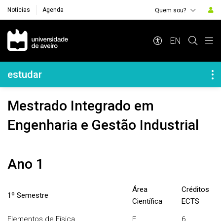
Notícias
Agenda
Quem sou?
Navegação Principal
EN
Navegação Lateral
estudar
Mestrado Integrado em
Engenharia e Gestão Industrial
Ano 1
Área
Créditos
1º Semestre
Científica
ECTS
Elementos de Física
F
6