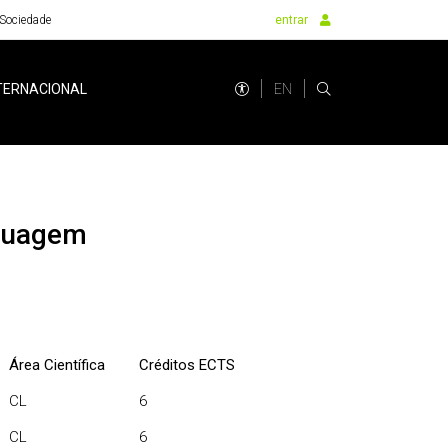
Sociedade
entrar
EN
TERNACIONAL
nguagem
Área Científica
Créditos ECTS
CL
6
CL
6