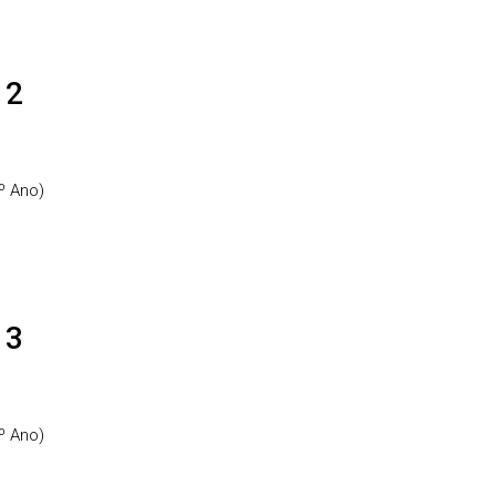
 2
º Ano)
 3
º Ano)