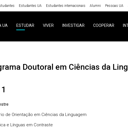
studantes
Estudantes UA
Estudantes internacionais
Alumni
Pessoas UA
A UA
ESTUDAR
VIVER
INVESTIGAR
COOPERAR
IN
ograma Doutoral em Ciências da Li
 1
stre
io de Orientação em Ciências da Linguagem
tica e Línguas em Contraste