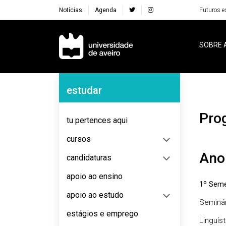
Notícias
Agenda
Futuros e
Navegação Principal
SOBRE 
Navegação Lateral
estudar
Pr
tu pertences aqui
cursos
Ano
candidaturas
apoio ao ensino
1º Seme
apoio ao estudo
Seminár
estágios e emprego
Linguís