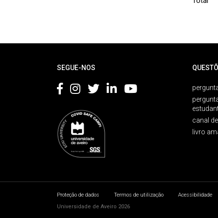
Total
Rodapé
SEGUE-NOS
QUESTÕ
pergunta
pergunt
estudan
canal d
livro am
Proteção de dados
Termos de utilização
Acessibilidade
Universidade de Aveiro 2026