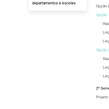
departamentos e escolas
Opção L
Opção 
·
Aqu
·
Lin
·
Lin
Opção 
·
Aqu
·
Lin
·
Lin
2º Seme
Projeto