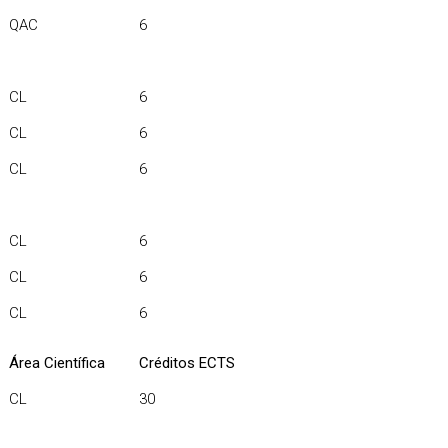
QAC
6
CL
6
CL
6
CL
6
CL
6
CL
6
CL
6
Área Científica
Créditos ECTS
CL
30