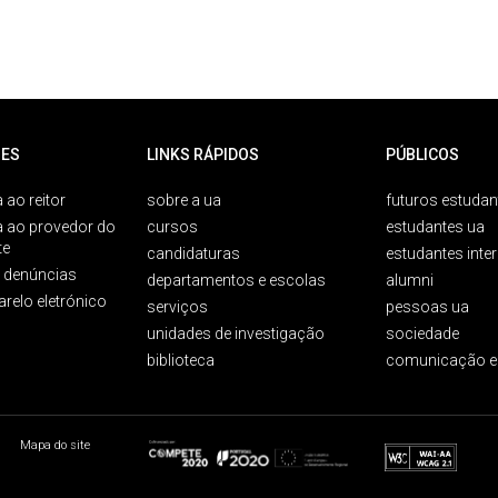
ES
LINKS RÁPIDOS
PÚBLICOS
 ao reitor
sobre a ua
futuros estudan
a ao provedor do
cursos
estudantes ua
te
candidaturas
estudantes inte
e denúncias
departamentos e escolas
alumni
arelo eletrónico
serviços
pessoas ua
unidades de investigação
sociedade
biblioteca
comunicação e
Mapa do site