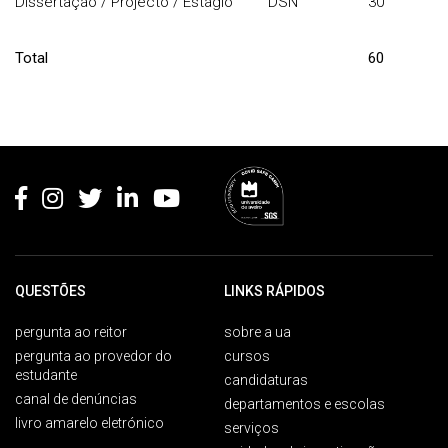
Dissertação / Projecto / Estágio
DSN
30
Total
60
Rodapé
QUESTÕES
LINKS RÁPIDOS
pergunta ao reitor
sobre a ua
pergunta ao provedor do
cursos
estudante
candidaturas
canal de denúncias
departamentos e escolas
livro amarelo eletrónico
serviços