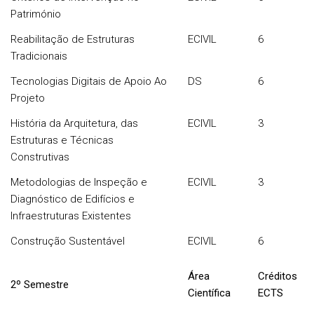
Património
Reabilitação de Estruturas
ECIVIL
6
Tradicionais
Tecnologias Digitais de Apoio Ao
DS
6
Projeto
História da Arquitetura, das
ECIVIL
3
Estruturas e Técnicas
Construtivas
Metodologias de Inspeção e
ECIVIL
3
Diagnóstico de Edifícios e
Infraestruturas Existentes
Construção Sustentável
ECIVIL
6
Área
Créditos
2º Semestre
Científica
ECTS