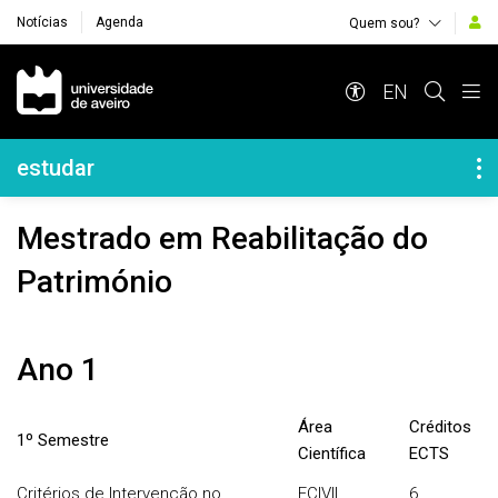
Notícias
Agenda
Quem sou?
Navegação Principal
EN
Navegação Lateral
estudar
Mestrado em Reabilitação do
Património
Ano 1
Área
Créditos
1º Semestre
Científica
ECTS
Critérios de Intervenção no
ECIVIL
6