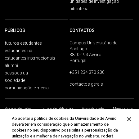
unidades de investigação
biblioteca
PÚBLICOS
CONTACTOS
Campus Universitário de
futuros estudantes
Santiago
estudantes ua
3810-193 Aveiro
estudantes internacionais
Portugal
alumni
+351 234 370 200
pessoas ua
sociedade
contactos gerais
comunicação e media
Proteção de dados
Termos de utilização
Acessibilidade
Mapa do site
Universidade de Aveiro 2026
Ao aceitar a política de cookies da Universidade de Aveiro
deverá ter em consideração que o armazenamento de
cookies no seu dispositivo possibilita a personalização da
utilização e a melhoria de navegação no website. Poderá