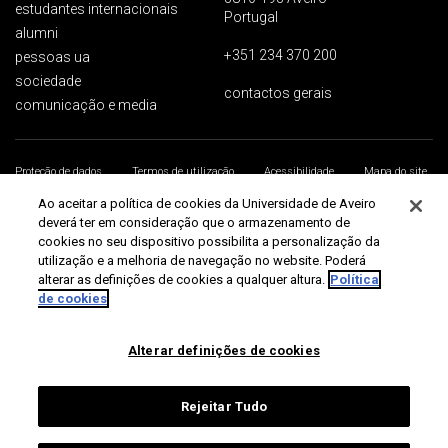
estudantes internacionais
Portugal
alumni
+351 234 370 200
pessoas ua
sociedade
contactos gerais
comunicação e media
Proteção de dados
Termos de utilização
Acessibilidade
Mapa do site
Universidade de Aveiro 2026
Ao aceitar a política de cookies da Universidade de Aveiro
deverá ter em consideração que o armazenamento de
cookies no seu dispositivo possibilita a personalização da
utilização e a melhoria de navegação no website. Poderá
alterar as definições de cookies a qualquer altura.
Política
de cookies
Alterar definições de cookies
Rejeitar Tudo