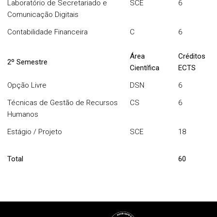
Laboratório de Secretariado e
SCE
6
Comunicação Digitais
Contabilidade Financeira
C
6
Área
Créditos
2º Semestre
Científica
ECTS
Opção Livre
DSN
6
Técnicas de Gestão de Recursos
CS
6
Humanos
Estágio / Projeto
SCE
18
Total
60
Rodapé