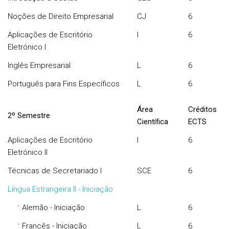
Noções de Direito Empresarial
CJ
6
Aplicações de Escritório
I
6
Eletrónico I
Inglês Empresarial
L
6
Português para Fins Específicos
L
6
Área
Créditos
2º Semestre
Científica
ECTS
Aplicações de Escritório
I
6
Eletrónico II
Técnicas de Secretariado I
SCE
6
Língua Estrangeira II - Iniciação
·
Alemão - Iniciação
L
6
·
Francês - Iniciação
L
6