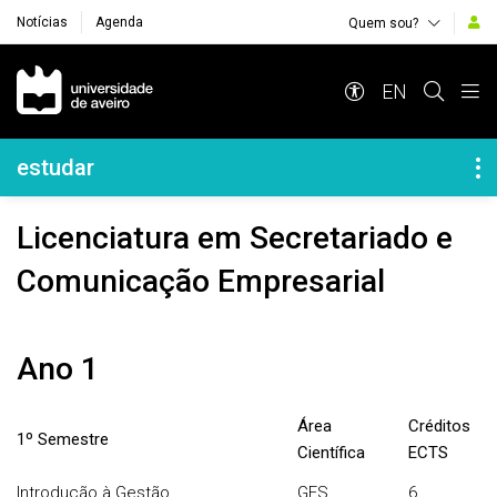
Notícias
Agenda
Quem sou?
Navegação Principal
EN
Navegação Lateral
estudar
Licenciatura em Secretariado e
Comunicação Empresarial
Ano 1
Área
Créditos
1º Semestre
Científica
ECTS
Introdução à Gestão
GES
6