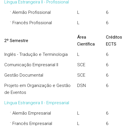
Língua Estrangeira II - Profissional
·
Alemão Profissional
L
6
·
Francês Profissional
L
6
Área
Créditos
2º Semestre
Científica
ECTS
Inglês - Tradução e Terminologia
L
6
Comunicação Empresarial II
SCE
6
Gestão Documental
SCE
6
Projeto em Organização e Gestão
DSN
6
de Eventos
Língua Estrangeira II - Empresarial
·
Alemão Empresarial
L
6
·
Francês Empresarial
L
6