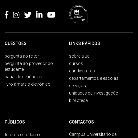
Rodapé
QUESTÕES
LINKS RÁPIDOS
pergunta ao reitor
sobre a ua
pergunta ao provedor do
cursos
estudante
candidaturas
canal de denúncias
departamentos e escolas
livro amarelo eletrónico
serviços
unidades de investigação
biblioteca
PÚBLICOS
CONTACTOS
Campus Universitário de
futuros estudantes