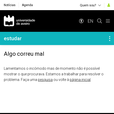
Notícias
Agenda
Quem sou?
Navegação Principal
EN
Navegação Lateral
estudar
Algo correu mal
Lamentamos o incómodo mas de momento não é possível
mostrar o que procurava. Estamos a trabalhar para resolver o
problema. Faça uma
pesquisa
ou volte à
página inicial
.