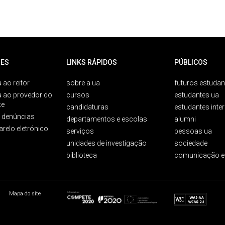
ES
LINKS RÁPIDOS
PÚBLICOS
 ao reitor
sobre a ua
futuros estudan
a ao provedor do
cursos
estudantes ua
te
candidaturas
estudantes inte
e denúncias
departamentos e escolas
alumni
arelo eletrónico
serviços
pessoas ua
unidades de investigação
sociedade
biblioteca
comunicação e
Mapa do site