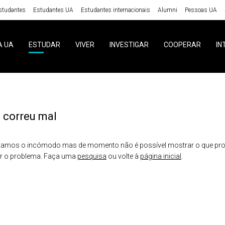
studantes
Estudantes UA
Estudantes internacionais
Alumni
Pessoas UA
A UA
ESTUDAR
VIVER
INVESTIGAR
COOPERAR
IN
 correu mal
amos o incómodo mas de momento não é possível mostrar o que proc
er o problema. Faça uma
pesquisa
ou volte à
página inicial
.