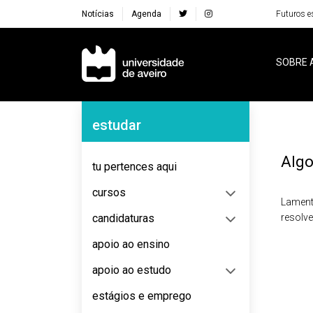
Notícias
Agenda
Futuros e
Navegação Principal
SOBRE 
Navegação Lateral
estudar
Algo
tu pertences aqui
cursos
Lament
candidaturas
resolv
apoio ao ensino
apoio ao estudo
estágios e emprego