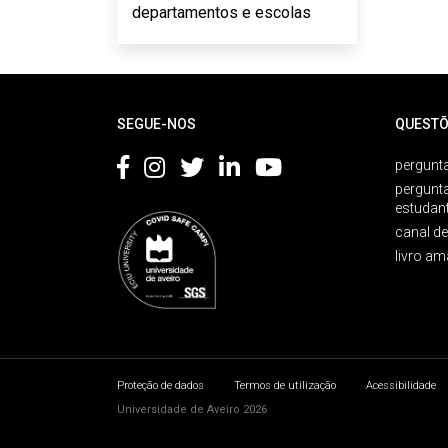
departamentos e escolas
Rodapé
SEGUE-NOS
QUESTÕ
pergunta
pergunt
estudan
canal d
livro am
Proteção de dados
Termos de utilização
Acessibilidade
Universidade de Aveiro 2026