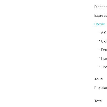
Didátic
Expressõ
Opção
·
A C
·
Cid
·
Edu
·
Int
·
Tec
Anual
Projeto
Total