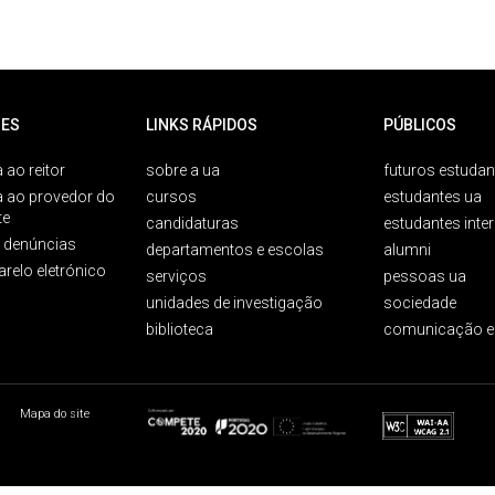
ES
LINKS RÁPIDOS
PÚBLICOS
 ao reitor
sobre a ua
futuros estudan
a ao provedor do
cursos
estudantes ua
te
candidaturas
estudantes inte
e denúncias
departamentos e escolas
alumni
arelo eletrónico
serviços
pessoas ua
unidades de investigação
sociedade
biblioteca
comunicação e
Mapa do site