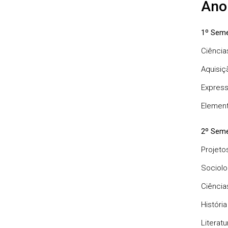
Ano
1º Seme
Ciência
Aquisiç
Expres
Elemen
2º Seme
Projeto
Sociolo
Ciência
Históri
Literatu