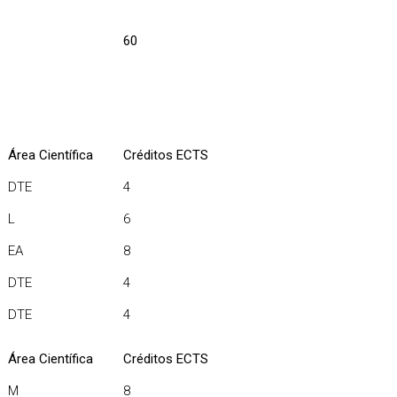
60
Área Científica
Créditos ECTS
DTE
4
L
6
EA
8
DTE
4
DTE
4
Área Científica
Créditos ECTS
M
8