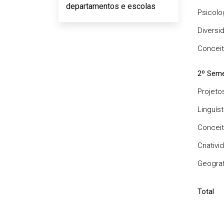
departamentos e escolas
Psicolo
Diversi
Conceit
2º Seme
Projeto
Linguís
Conceit
Criativ
Geograf
Total