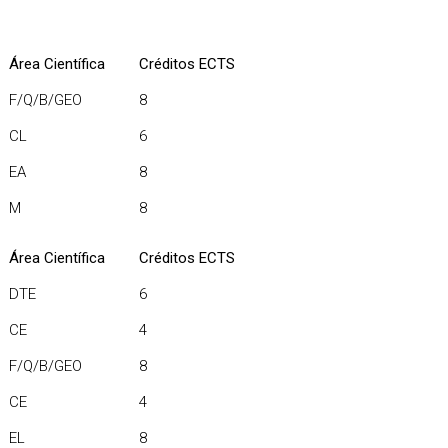
Área Científica
Créditos ECTS
F/Q/B/GEO
8
CL
6
EA
8
M
8
Área Científica
Créditos ECTS
DTE
6
CE
4
F/Q/B/GEO
8
CE
4
EL
8