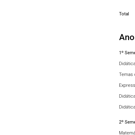
Total
Ano
1º Seme
Didátic
Temas d
Express
Didátic
Didátic
2º Seme
Matemá