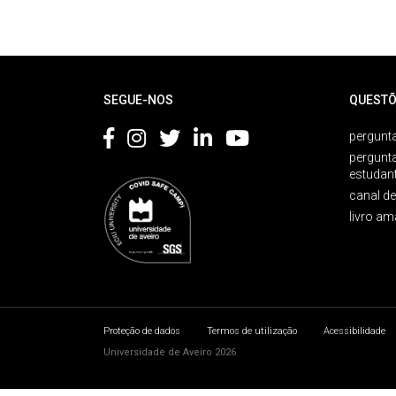
Rodapé
SEGUE-NOS
QUESTÕ
pergunta
pergunt
estudan
canal d
livro am
Proteção de dados
Termos de utilização
Acessibilidade
Universidade de Aveiro 2026