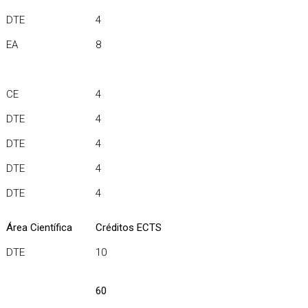
DTE
4
EA
8
CE
4
DTE
4
DTE
4
DTE
4
DTE
4
Área Científica
Créditos ECTS
DTE
10
60