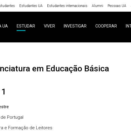
studantes
Estudantes UA
Estudantes internacionais
Alumni
Pessoas UA
A UA
ESTUDAR
VIVER
INVESTIGAR
COOPERAR
IN
cenciatura em Educação Básica
 1
stre
 de Portugal
ura e Formação de Leitores