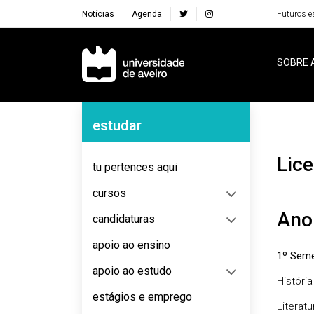
Notícias
Agenda
Futuros e
Navegação Principal
SOBRE 
Navegação Lateral
estudar
Li
tu pertences aqui
cursos
Ano
candidaturas
apoio ao ensino
1º Seme
apoio ao estudo
História
estágios e emprego
Literat