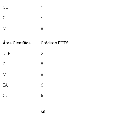
CE
4
CE
4
M
8
Área Científica
Créditos ECTS
DTE
2
CL
8
M
8
EA
6
GG
6
60