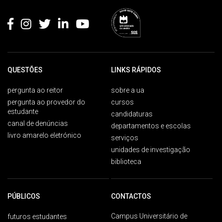
Rodapé
QUESTÕES
LINKS RÁPIDOS
pergunta ao reitor
sobre a ua
pergunta ao provedor do
cursos
estudante
candidaturas
canal de denúncias
departamentos e escolas
livro amarelo eletrónico
serviços
unidades de investigação
biblioteca
PÚBLICOS
CONTACTOS
Campus Universitário de
futuros estudantes