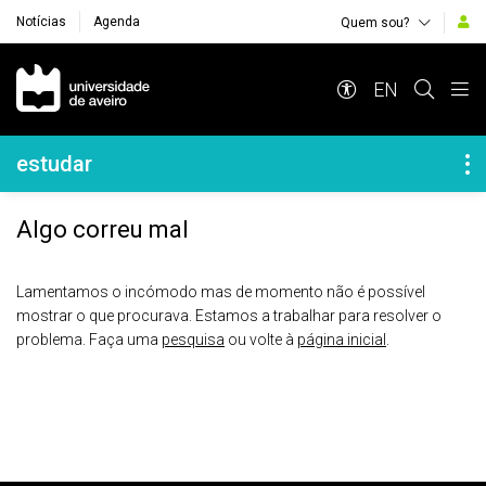
Notícias
Agenda
Quem sou?
Navegação Principal
EN
Navegação Lateral
estudar
Algo correu mal
Lamentamos o incómodo mas de momento não é possível
mostrar o que procurava. Estamos a trabalhar para resolver o
problema. Faça uma
pesquisa
ou volte à
página inicial
.