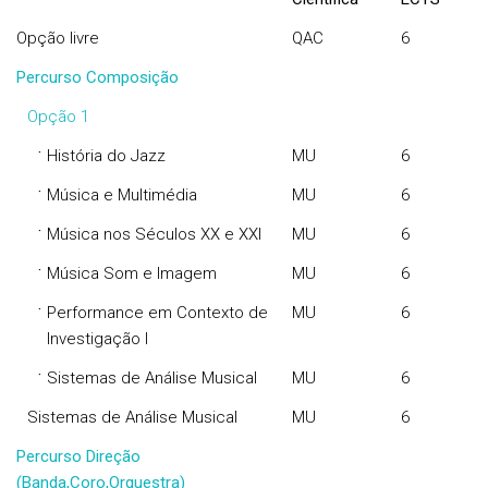
Opção livre
QAC
6
Percurso Composição
Opção 1
·
História do Jazz
MU
6
·
Música e Multimédia
MU
6
·
Música nos Séculos XX e XXI
MU
6
·
Música Som e Imagem
MU
6
·
Performance em Contexto de
MU
6
Investigação I
·
Sistemas de Análise Musical
MU
6
Sistemas de Análise Musical
MU
6
Percurso Direção
(Banda,Coro,Orquestra)