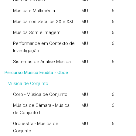
·
Música e Multimédia
MU
6
·
Música nos Séculos XX e XXI
MU
6
·
Música Som e Imagem
MU
6
·
Performance em Contexto de
MU
6
Investigação I
·
Sistemas de Análise Musical
MU
6
Percurso Música Erudita - Oboé
Música de Conjunto I
·
Coro - Música de Conjunto I
MU
6
·
Música de Câmara - Música
MU
6
de Conjunto I
·
Orquestra - Música de
MU
6
Conjunto I