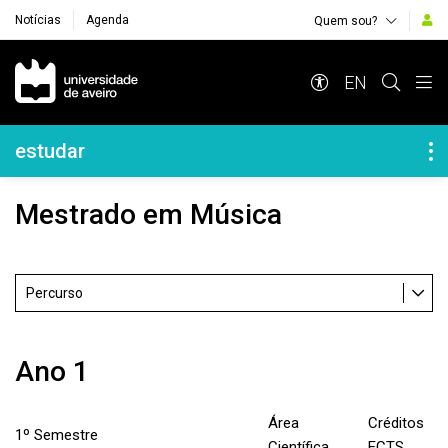
Notícias
Agenda
Quem sou?
Navegação Principal
EN
Navegação Lateral
estudar
Mestrado em Música
Percurso
Ano 1
Área
Créditos
1º Semestre
Científica
ECTS