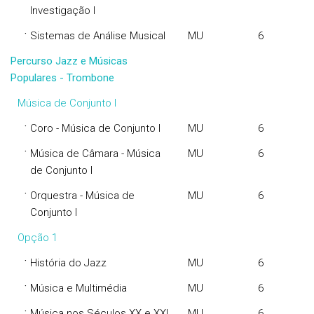
Investigação I
·
Sistemas de Análise Musical
MU
6
Percurso Jazz e Músicas
Populares - Trombone
Música de Conjunto I
·
Coro - Música de Conjunto I
MU
6
·
Música de Câmara - Música
MU
6
de Conjunto I
·
Orquestra - Música de
MU
6
Conjunto I
Opção 1
·
História do Jazz
MU
6
·
Música e Multimédia
MU
6
·
Música nos Séculos XX e XXI
MU
6