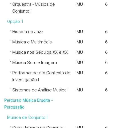
·
Orquestra - Música de
MU
6
Conjunto I
Opção 1
·
História do Jazz
MU
6
·
Música e Multimédia
MU
6
·
Música nos Séculos XX e XXI
MU
6
·
Música Som e Imagem
MU
6
·
Performance em Contexto de
MU
6
Investigação I
·
Sistemas de Análise Musical
MU
6
Percurso Música Erudita -
Percussão
Música de Conjunto I
·
Coro - Música de Conjunto I
MU
6