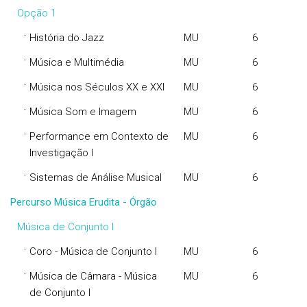
Opção 1
·
História do Jazz
MU
6
·
Música e Multimédia
MU
6
·
Música nos Séculos XX e XXI
MU
6
·
Música Som e Imagem
MU
6
·
Performance em Contexto de
MU
6
Investigação I
·
Sistemas de Análise Musical
MU
6
Percurso Música Erudita - Órgão
Música de Conjunto I
·
Coro - Música de Conjunto I
MU
6
·
Música de Câmara - Música
MU
6
de Conjunto I