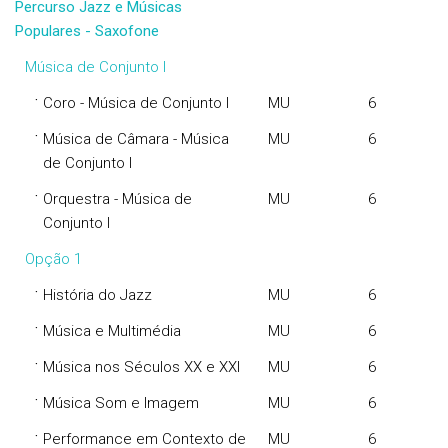
Percurso Jazz e Músicas
Populares - Saxofone
Música de Conjunto I
·
Coro - Música de Conjunto I
MU
6
·
Música de Câmara - Música
MU
6
de Conjunto I
·
Orquestra - Música de
MU
6
Conjunto I
Opção 1
·
História do Jazz
MU
6
·
Música e Multimédia
MU
6
·
Música nos Séculos XX e XXI
MU
6
·
Música Som e Imagem
MU
6
·
Performance em Contexto de
MU
6