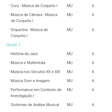
·
Coro - Música de Conjunto I
MU
6
·
Música de Câmara - Música
MU
6
de Conjunto I
·
Orquestra - Música de
MU
6
Conjunto I
Opção 1
·
História do Jazz
MU
6
·
Música e Multimédia
MU
6
·
Música nos Séculos XX e XXI
MU
6
·
Música Som e Imagem
MU
6
·
Performance em Contexto de
MU
6
Investigação I
·
Sistemas de Análise Musical
MU
6