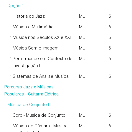
Opção 1
·
História do Jazz
MU
6
·
Música e Multimédia
MU
6
·
Música nos Séculos XX e XXI
MU
6
·
Música Som e Imagem
MU
6
·
Performance em Contexto de
MU
6
Investigação I
·
Sistemas de Análise Musical
MU
6
Percurso Jazz e Músicas
Populares - Guitarra Elétrica
Música de Conjunto I
·
Coro - Música de Conjunto I
MU
6
·
Música de Câmara - Música
MU
6