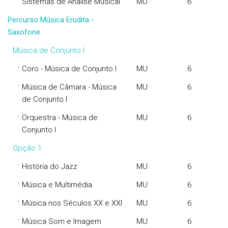
·
Sistemas de Análise Musical
MU
6
Percurso Música Erudita -
Saxofone
Música de Conjunto I
·
Coro - Música de Conjunto I
MU
6
·
Música de Câmara - Música
MU
6
de Conjunto I
·
Orquestra - Música de
MU
6
Conjunto I
Opção 1
·
História do Jazz
MU
6
·
Música e Multimédia
MU
6
·
Música nos Séculos XX e XXI
MU
6
·
Música Som e Imagem
MU
6