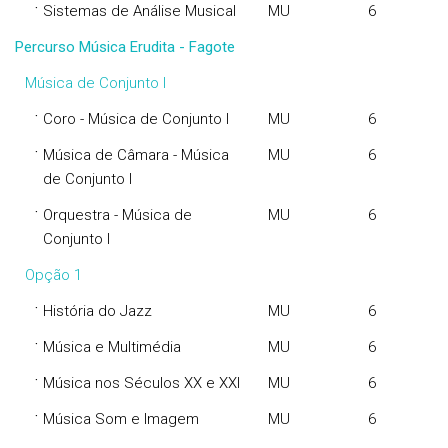
·
Sistemas de Análise Musical
MU
6
Percurso Música Erudita - Fagote
Música de Conjunto I
·
Coro - Música de Conjunto I
MU
6
·
Música de Câmara - Música
MU
6
de Conjunto I
·
Orquestra - Música de
MU
6
Conjunto I
Opção 1
·
História do Jazz
MU
6
·
Música e Multimédia
MU
6
·
Música nos Séculos XX e XXI
MU
6
·
Música Som e Imagem
MU
6