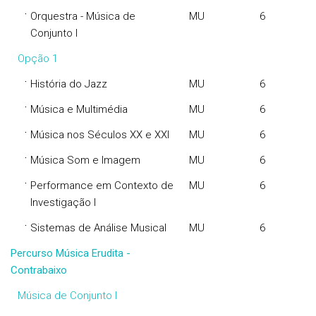
·
Orquestra - Música de
MU
6
Conjunto I
Opção 1
·
História do Jazz
MU
6
·
Música e Multimédia
MU
6
·
Música nos Séculos XX e XXI
MU
6
·
Música Som e Imagem
MU
6
·
Performance em Contexto de
MU
6
Investigação I
·
Sistemas de Análise Musical
MU
6
Percurso Música Erudita -
Contrabaixo
Música de Conjunto I