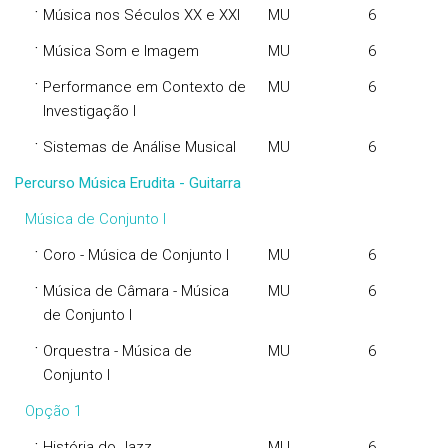
·
Música nos Séculos XX e XXI
MU
6
·
Música Som e Imagem
MU
6
·
Performance em Contexto de
MU
6
Investigação I
·
Sistemas de Análise Musical
MU
6
Percurso Música Erudita - Guitarra
Música de Conjunto I
·
Coro - Música de Conjunto I
MU
6
·
Música de Câmara - Música
MU
6
de Conjunto I
·
Orquestra - Música de
MU
6
Conjunto I
Opção 1
·
História do Jazz
MU
6