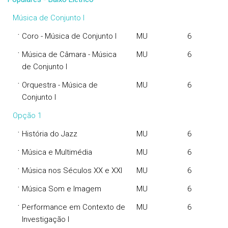
Música de Conjunto I
·
Coro - Música de Conjunto I
MU
6
·
Música de Câmara - Música
MU
6
de Conjunto I
·
Orquestra - Música de
MU
6
Conjunto I
Opção 1
·
História do Jazz
MU
6
·
Música e Multimédia
MU
6
·
Música nos Séculos XX e XXI
MU
6
·
Música Som e Imagem
MU
6
·
Performance em Contexto de
MU
6
Investigação I