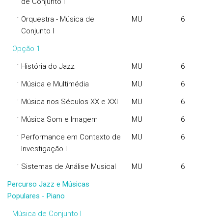
de Conjunto I
·
Orquestra - Música de
MU
6
Conjunto I
Opção 1
·
História do Jazz
MU
6
·
Música e Multimédia
MU
6
·
Música nos Séculos XX e XXI
MU
6
·
Música Som e Imagem
MU
6
·
Performance em Contexto de
MU
6
Investigação I
·
Sistemas de Análise Musical
MU
6
Percurso Jazz e Músicas
Populares - Piano
Música de Conjunto I