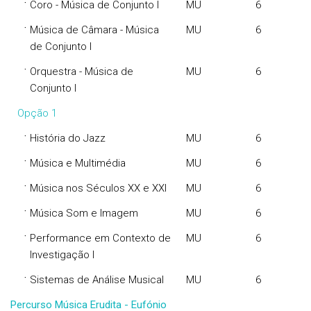
·
Coro - Música de Conjunto I
MU
6
·
Música de Câmara - Música
MU
6
de Conjunto I
·
Orquestra - Música de
MU
6
Conjunto I
Opção 1
·
História do Jazz
MU
6
·
Música e Multimédia
MU
6
·
Música nos Séculos XX e XXI
MU
6
·
Música Som e Imagem
MU
6
·
Performance em Contexto de
MU
6
Investigação I
·
Sistemas de Análise Musical
MU
6
Percurso Música Erudita - Eufónio