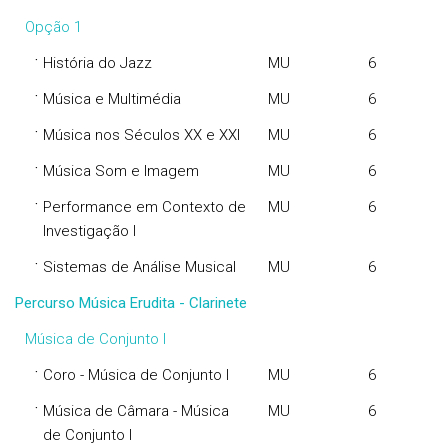
Opção 1
·
História do Jazz
MU
6
·
Música e Multimédia
MU
6
·
Música nos Séculos XX e XXI
MU
6
·
Música Som e Imagem
MU
6
·
Performance em Contexto de
MU
6
Investigação I
·
Sistemas de Análise Musical
MU
6
Percurso Música Erudita - Clarinete
Música de Conjunto I
·
Coro - Música de Conjunto I
MU
6
·
Música de Câmara - Música
MU
6
de Conjunto I