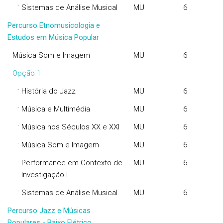
·
Sistemas de Análise Musical
MU
6
Percurso Etnomusicologia e
Estudos em Música Popular
Música Som e Imagem
MU
6
Opção 1
·
História do Jazz
MU
6
·
Música e Multimédia
MU
6
·
Música nos Séculos XX e XXI
MU
6
·
Música Som e Imagem
MU
6
·
Performance em Contexto de
MU
6
Investigação I
·
Sistemas de Análise Musical
MU
6
Percurso Jazz e Músicas
Populares - Baixo Elétrico