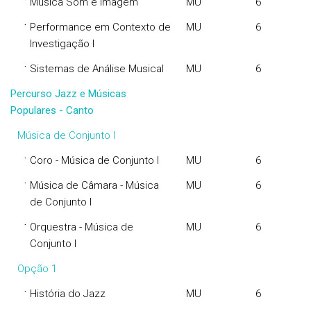
·
Música Som e Imagem
MU
6
·
Performance em Contexto de
MU
6
Investigação I
·
Sistemas de Análise Musical
MU
6
Percurso Jazz e Músicas
Populares - Canto
Música de Conjunto I
·
Coro - Música de Conjunto I
MU
6
·
Música de Câmara - Música
MU
6
de Conjunto I
·
Orquestra - Música de
MU
6
Conjunto I
Opção 1
·
História do Jazz
MU
6