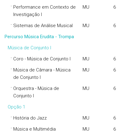
·
Performance em Contexto de
MU
6
Investigação I
·
Sistemas de Análise Musical
MU
6
Percurso Música Erudita - Trompa
Música de Conjunto I
·
Coro - Música de Conjunto I
MU
6
·
Música de Câmara - Música
MU
6
de Conjunto I
·
Orquestra - Música de
MU
6
Conjunto I
Opção 1
·
História do Jazz
MU
6
·
Música e Multimédia
MU
6