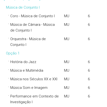
Música de Conjunto I
·
Coro - Música de Conjunto I
MU
6
·
Música de Câmara - Música
MU
6
de Conjunto I
·
Orquestra - Música de
MU
6
Conjunto I
Opção 1
·
História do Jazz
MU
6
·
Música e Multimédia
MU
6
·
Música nos Séculos XX e XXI
MU
6
·
Música Som e Imagem
MU
6
·
Performance em Contexto de
MU
6
Investigação I