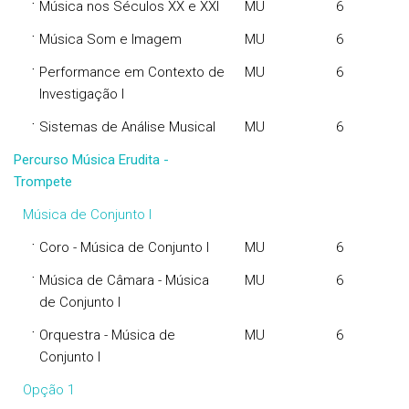
·
Música nos Séculos XX e XXI
MU
6
·
Música Som e Imagem
MU
6
·
Performance em Contexto de
MU
6
Investigação I
·
Sistemas de Análise Musical
MU
6
Percurso Música Erudita -
Trompete
Música de Conjunto I
·
Coro - Música de Conjunto I
MU
6
·
Música de Câmara - Música
MU
6
de Conjunto I
·
Orquestra - Música de
MU
6
Conjunto I
Opção 1