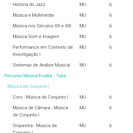
·
História do Jazz
MU
6
·
Música e Multimédia
MU
6
·
Música nos Séculos XX e XXI
MU
6
·
Música Som e Imagem
MU
6
·
Performance em Contexto de
MU
6
Investigação I
·
Sistemas de Análise Musical
MU
6
Percurso Música Erudita - Tuba
Música de Conjunto I
·
Coro - Música de Conjunto I
MU
6
·
Música de Câmara - Música
MU
6
de Conjunto I
·
Orquestra - Música de
MU
6
Conjunto I