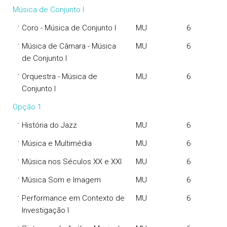
Música de Conjunto I
·
Coro - Música de Conjunto I
MU
6
·
Música de Câmara - Música
MU
6
de Conjunto I
·
Orquestra - Música de
MU
6
Conjunto I
Opção 1
·
História do Jazz
MU
6
·
Música e Multimédia
MU
6
·
Música nos Séculos XX e XXI
MU
6
·
Música Som e Imagem
MU
6
·
Performance em Contexto de
MU
6
Investigação I