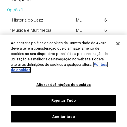
Opção 1
·
História do Jazz
MU
6
·
Música e Multimédia
MU
6
·
Música nos Séculos XX e XXI
MU
6
Ao aceitar a política de cookies da Universidade de Aveiro
deverá ter em consideração que o armazenamento de
·
Música Som e Imagem
MU
6
cookies no seu dispositivo possibilita a personalização da
utilização e a melhoria de navegação no website. Poderá
·
Performance em Contexto de
MU
6
alterar as definições de cookies a qualquer altura.
Política
Investigação I
de cookies
·
Sistemas de Análise Musical
MU
6
Alterar definições de cookies
Percurso Música Erudita -
Violeta/Viola de Arco
Rejeitar Tudo
Música de Conjunto I
·
Coro - Música de Conjunto I
MU
6
Aceitar tudo
·
Música de Câmara - Música
MU
6