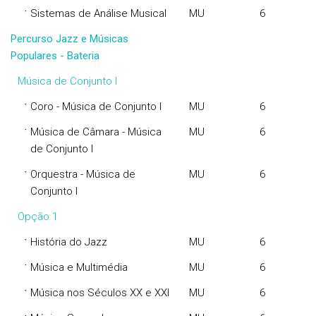
·
Sistemas de Análise Musical
MU
6
Percurso Jazz e Músicas
Populares - Bateria
Música de Conjunto I
·
Coro - Música de Conjunto I
MU
6
·
Música de Câmara - Música
MU
6
de Conjunto I
·
Orquestra - Música de
MU
6
Conjunto I
Opção 1
·
História do Jazz
MU
6
·
Música e Multimédia
MU
6
·
Música nos Séculos XX e XXI
MU
6