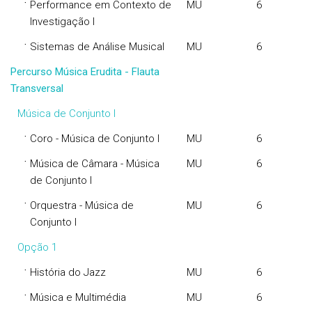
·
Performance em Contexto de
MU
6
Investigação I
·
Sistemas de Análise Musical
MU
6
Percurso Música Erudita - Flauta
Transversal
Música de Conjunto I
·
Coro - Música de Conjunto I
MU
6
·
Música de Câmara - Música
MU
6
de Conjunto I
·
Orquestra - Música de
MU
6
Conjunto I
Opção 1
·
História do Jazz
MU
6
·
Música e Multimédia
MU
6