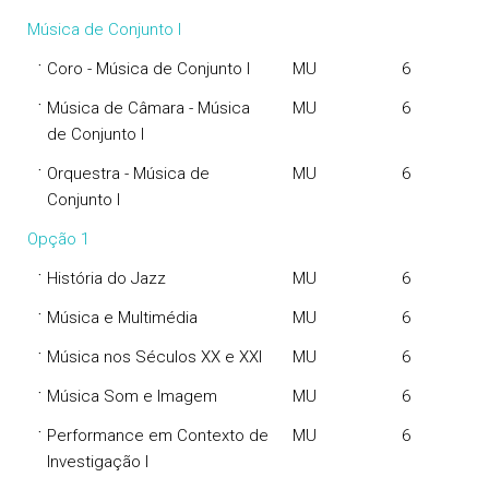
Música de Conjunto I
·
Coro - Música de Conjunto I
MU
6
·
Música de Câmara - Música
MU
6
de Conjunto I
·
Orquestra - Música de
MU
6
Conjunto I
Opção 1
·
História do Jazz
MU
6
·
Música e Multimédia
MU
6
·
Música nos Séculos XX e XXI
MU
6
·
Música Som e Imagem
MU
6
·
Performance em Contexto de
MU
6
Investigação I