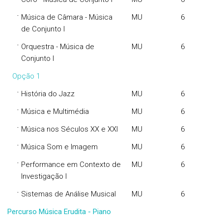
·
Música de Câmara - Música
MU
6
de Conjunto I
·
Orquestra - Música de
MU
6
Conjunto I
Opção 1
·
História do Jazz
MU
6
·
Música e Multimédia
MU
6
·
Música nos Séculos XX e XXI
MU
6
·
Música Som e Imagem
MU
6
·
Performance em Contexto de
MU
6
Investigação I
·
Sistemas de Análise Musical
MU
6
Percurso Música Erudita - Piano