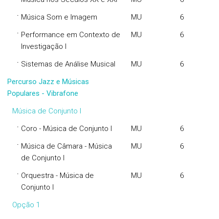
·
Música Som e Imagem
MU
6
·
Performance em Contexto de
MU
6
Investigação I
·
Sistemas de Análise Musical
MU
6
Percurso Jazz e Músicas
Populares - Vibrafone
Música de Conjunto I
·
Coro - Música de Conjunto I
MU
6
·
Música de Câmara - Música
MU
6
de Conjunto I
·
Orquestra - Música de
MU
6
Conjunto I
Opção 1