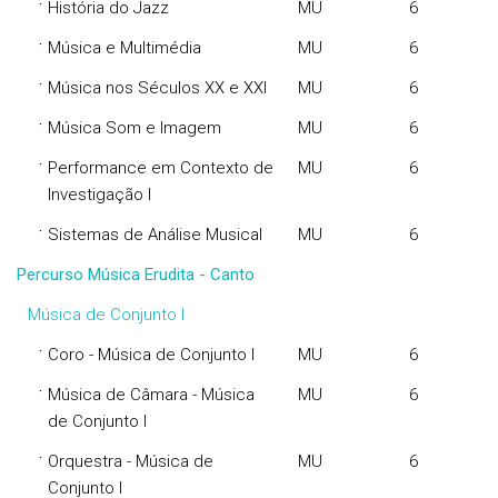
·
História do Jazz
MU
6
·
Música e Multimédia
MU
6
·
Música nos Séculos XX e XXI
MU
6
·
Música Som e Imagem
MU
6
·
Performance em Contexto de
MU
6
Investigação I
·
Sistemas de Análise Musical
MU
6
Percurso Música Erudita - Canto
Música de Conjunto I
·
Coro - Música de Conjunto I
MU
6
·
Música de Câmara - Música
MU
6
de Conjunto I
·
Orquestra - Música de
MU
6
Conjunto I