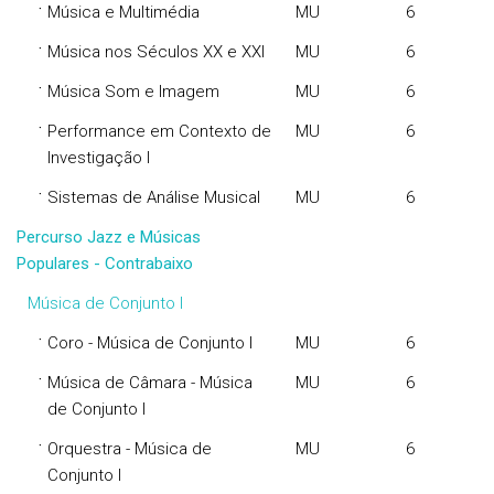
·
Música e Multimédia
MU
6
·
Música nos Séculos XX e XXI
MU
6
·
Música Som e Imagem
MU
6
·
Performance em Contexto de
MU
6
Investigação I
·
Sistemas de Análise Musical
MU
6
Percurso Jazz e Músicas
Populares - Contrabaixo
Música de Conjunto I
·
Coro - Música de Conjunto I
MU
6
·
Música de Câmara - Música
MU
6
de Conjunto I
·
Orquestra - Música de
MU
6
Conjunto I