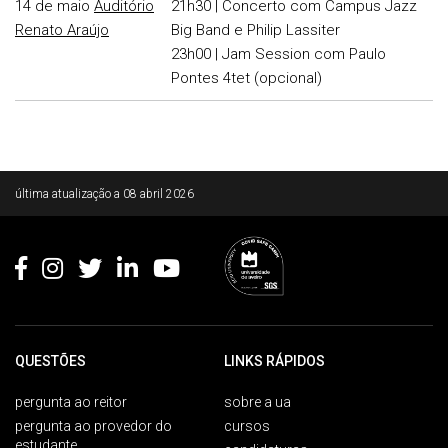
14 de maio
Auditório
21h30 | Concerto com Campus Jazz
Renato Araújo
Big Band e Philip Lassiter
23h00 | Jam Session com Paulo
Pontes 4tet (opcional)
Rodapé
última atualização a
08 abril 2026
QUESTÕES
LINKS RÁPIDOS
pergunta ao reitor
sobre a ua
pergunta ao provedor do
cursos
estudante