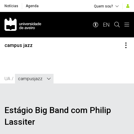
Notícias
Agenda
Quem sou?
Navegação Principal
EN
campus jazz
UA
campusjazz
Estágio Big Band com Philip
Lassiter