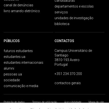
candidaturas
canal de denúncias
departamentos e escolas
livro amarelo eletrónico
serviços
unidades de investigação
biblioteca
PÚBLICOS
CONTACTOS
Campus Universitário de
futuros estudantes
Santiago
estudantes ua
3810-193 Aveiro
estudantes internacionais
Portugal
alumni
+351 234 370 200
pessoas ua
sociedade
contactos gerais
comunicação e media
Proteção de dados
Termos de utilização
Acessibilidade
Mapa do site
Universidade de Aveiro 2026