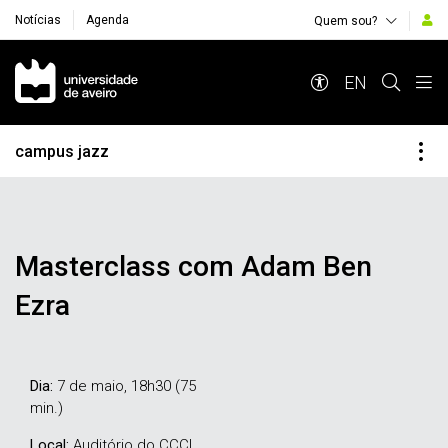
Notícias
Agenda
Quem sou?
Navegação Principal
EN
campus jazz
Masterclass com Adam Ben
Ezra
Dia:
7 de maio, 18h30 (75
min.)
Local:
Auditório do CCCI