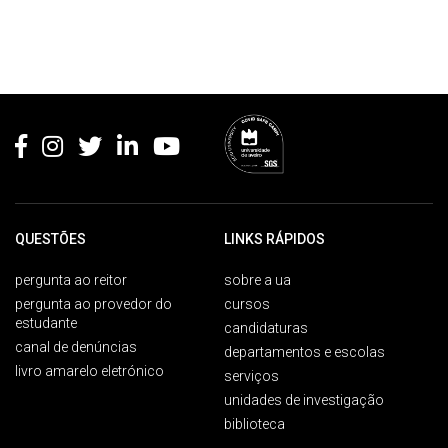
Rodapé
QUESTÕES
LINKS RÁPIDOS
pergunta ao reitor
sobre a ua
pergunta ao provedor do
cursos
estudante
candidaturas
canal de denúncias
departamentos e escolas
livro amarelo eletrónico
serviços
unidades de investigação
biblioteca