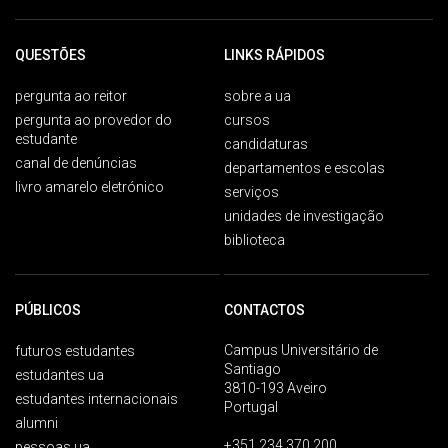
QUESTÕES
LINKS RÁPIDOS
pergunta ao reitor
sobre a ua
pergunta ao provedor do
cursos
estudante
candidaturas
canal de denúncias
departamentos e escolas
livro amarelo eletrónico
serviços
unidades de investigação
biblioteca
PÚBLICOS
CONTACTOS
Campus Universitário de
futuros estudantes
Santiago
estudantes ua
3810-193 Aveiro
estudantes internacionais
Portugal
alumni
+351 234 370 200
pessoas ua