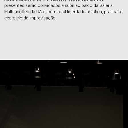
presentes serão convidados a subir ao palco da Galeria
Multifunções da UA e, com total liberdade artística, praticar o
exercício da improvisação.