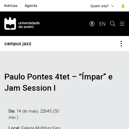
Notícias
Agenda
Quem sou?
Navegação Principal
EN
campus jazz
Paulo Pontes 4tet – “Ímpar” e
Jam Session I
Dia:
14 de maio, 22h45 (50
min.)
Local:
Galeria Multifunções