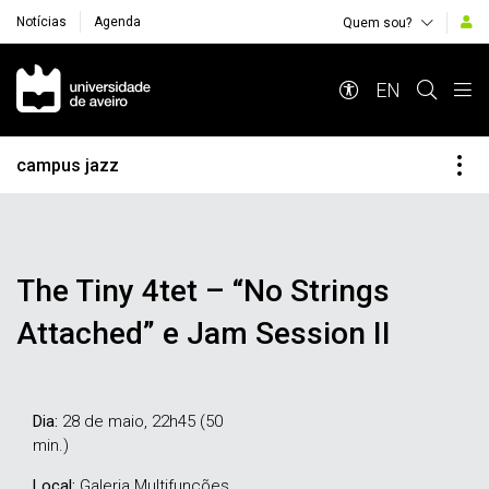
Notícias
Agenda
Quem sou?
Navegação Principal
EN
campus jazz
The Tiny 4tet – “No Strings
Attached” e Jam Session II
Dia:
28 de maio, 22h45 (50
min.)
Local:
Galeria Multifunções