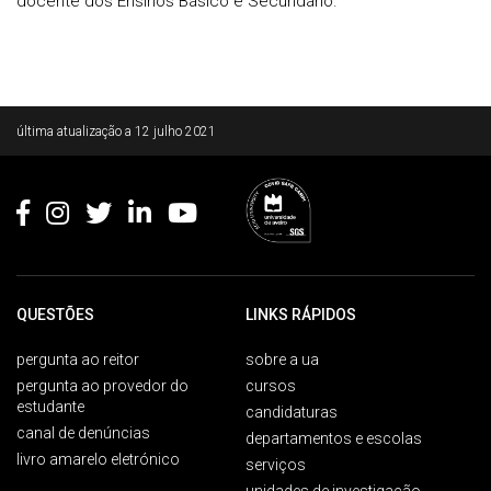
docente dos Ensinos Básico e Secundário.
Rodapé
última atualização a
12 julho 2021
QUESTÕES
LINKS RÁPIDOS
pergunta ao reitor
sobre a ua
pergunta ao provedor do
cursos
estudante
candidaturas
canal de denúncias
departamentos e escolas
livro amarelo eletrónico
serviços