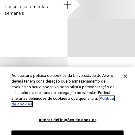
+
Consulte as ementas
semanais
Ao aceitar a política de cookies da Universidade de Aveiro
deverá ter em consideração que o armazenamento de
Agenda de
cookies no seu dispositivo possibilita a personalização da
utilização e a melhoria de navegação no website. Poderá
atividades
alterar as definições de cookies a qualquer altura.
Política
+
de cookies
Consulte a agenda anual
de atividades (inclui os
Alterar definições de cookies
dias em que o CIAQ está
fechado).