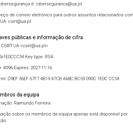
ibersegurança é: ciberseguranca@ua.pt.
eço de correio eletrónico para outros assuntos relacionados co
A: csirt@ua.pt.
aves públicas e informação de cifra
: CSIRT.UA <csirt@ua.pt>
 0x1E0CCC54 Key type: RSA
e: 4096 Expires: 2027-11-16
rint: D9EF 36EF 67F7 4B19 47CB A68C BC59 090C 1E0C CC54
mbros da equipa
ação: Raimundo Ferreira
mação sobre os membros da equipa apenas está disponível por
ção.