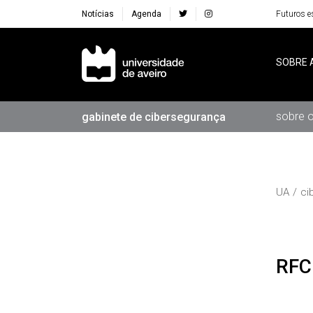
Notícias
Agenda
Futuros e
Navegação Principal
SOBRE 
sobre 
gabinete de cibersegurança
UA
ci
RF