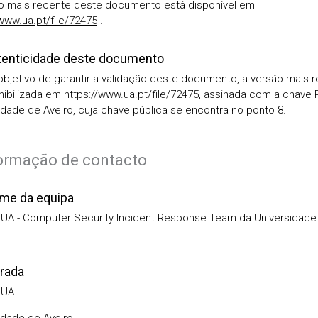
o mais recente deste documento está disponível em
/www.ua.pt/file/72475
.
tenticidade deste documento
bjetivo de garantir a validação deste documento, a versão mais 
nibilizada em
https://www.ua.pt/file/72475
, assinada com a chave 
idade de Aveiro, cuja chave pública se encontra no ponto 8.
formação de contacto
me da equipa
A - Computer Security Incident Response Team da Universidade
rada
@UA