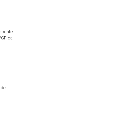
recente
PGP da
 de