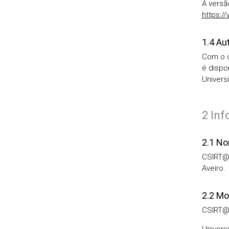
A versã
https:/
1.4 Au
Com o o
é dispo
Univers
2 In
2.1 No
CSIRT@U
Aveiro.
2.2 Mo
CSIRT