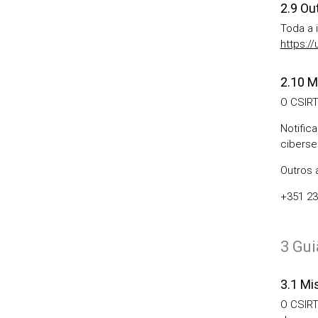
2.9 Ou
Toda a 
https:/
2.10 M
O CSIRT
Notific
ciberse
Outros 
+351 23
3 Gu
3.1 Mi
O CSIRT