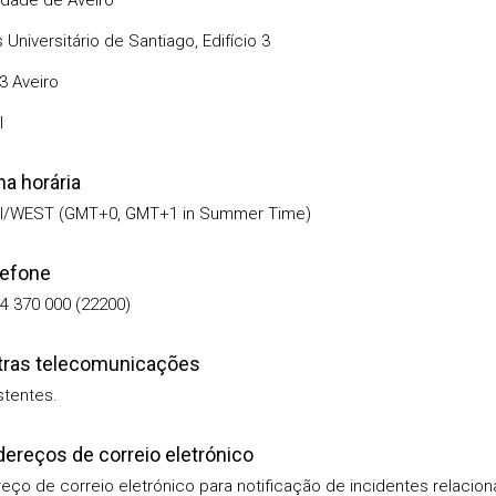
idade de Aveiro
Universitário de Santiago, Edifício 3
3 Aveiro
l
na horária
al/WEST (GMT+0, GMT+1 in Summer Time)
lefone
4 370 000 (22200)
tras telecomunicações
stentes.
dereços de correio eletrónico
eço de correio eletrónico para notificação de incidentes relacio