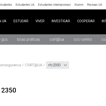
studantes
Estudantes UA
Estudantes internacionais
Alumni
Pessoas UA
A UA
ESTUDAR
VIVER
INVESTIGAR
COOPERAR
IN
o gcs
boas práticas
csirt@ua
ccc-centro
co
berseguranca
CSIRT@UA
rfc2350
C 2350