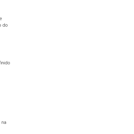
e
o do
inido
 na