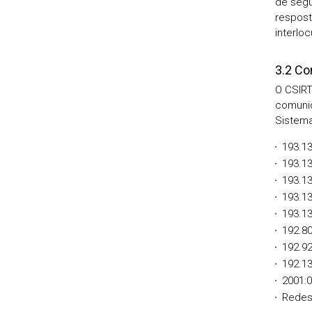
de segu
respost
interlo
3.2 Co
O CSIRT
comunid
Sistema
193.13
193.13
193.13
193.13
193.13
192.80
192.92
192.13
2001:0
Redes 