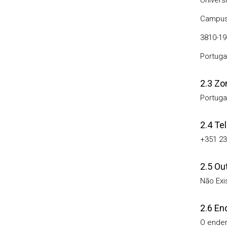
Univers
Campus 
3810-19
Portuga
2.3 Zo
Portug
2.4 Te
+351 23
2.5 Ou
Não Exi
2.6 En
O ender