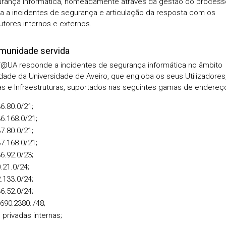
rança informática, nomeadamente através da gestão do process
a a incidentes de segurança e articulação da resposta com os
cutores internos e externos.
munidade servida
@UA responde a incidentes de segurança informática no âmbito
ade da Universidade de Aveiro, que engloba os seus Utilizadores
s e Infraestruturas, suportados nas seguintes gamas de endereço
6.80.0/21;
6.168.0/21;
7.80.0/21;
7.168.0/21;
6.92.0/23;
.21.0/24;
.133.0/24;
6.52.0/24;
690:2380::/48;
privadas internas;