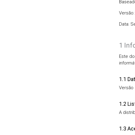
Basea
Versão:
Data: S
1 Inf
Este do
informá
1.1 Dat
Versão
1.2 Lis
A distr
1.3 Ac