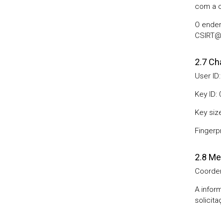
com a c
O ender
CSIRT@U
2.7 Ch
User ID
Key ID:
Key siz
Fingerp
2.8 Me
Coorden
A infor
solicita