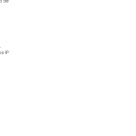
o de
,
s IP: