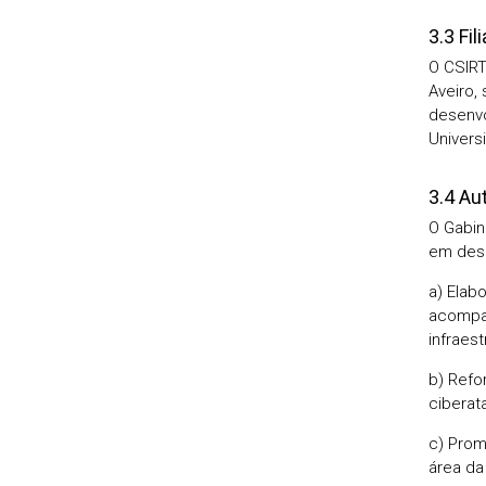
3.3 Fil
O CSIRT
Aveiro,
desenvo
Univers
3.4 Au
O Gabin
em desp
a) Elab
acompa
infraest
b) Refo
ciberat
c) Prom
área da