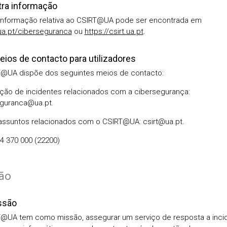
tra informação
informação relativa ao CSIRT@UA pode ser encontrada em
/ua.pt/ciberseguranca
ou
https://csirt.ua.pt
.
eios de contacto para utilizadores
@UA dispõe dos seguintes meios de contacto:
ação de incidentes relacionados com a cibersegurança:
guranca@ua.pt.
assuntos relacionados com o CSIRT@UA: csirt@ua.pt.
4 370 000 (22200)
ião
ssão
@UA tem como missão, assegurar um serviço de resposta a inci