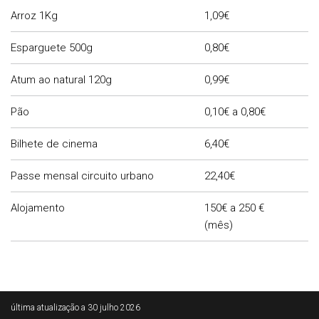
Arroz 1Kg
1,09€
Esparguete 500g
0,80€
Atum ao natural 120g
0,99€
Pão
0,10€ a 0,80€
Bilhete de cinema
6,40€
Passe mensal circuito urbano
22,40€
Alojamento
150€ a 250 €
(mês)
Rodapé
última atualização a
30 julho 2026