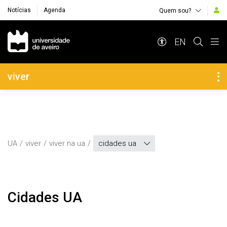
Notícias
Agenda
Quem sou?
Navegação Principal
EN
Navegação Lateral
viver
UA
viver
viver na ua
cidades ua
Cidades UA