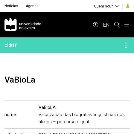
Notícias
Agenda
Quem sou?
Navegação Principal
EN
cidtff
VaBioLa
VaBioLA
nome
Valorização das biografias linguísticas dos
alunos – percurso digital