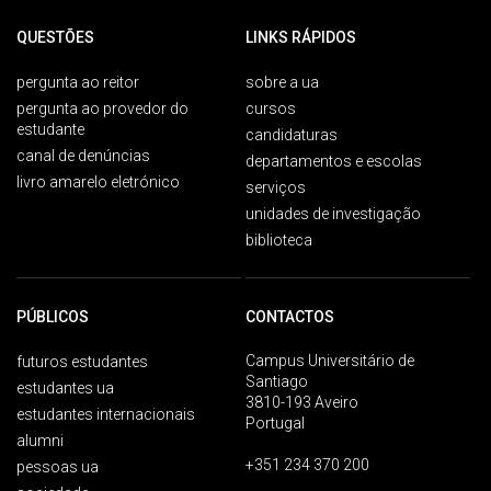
QUESTÕES
LINKS RÁPIDOS
pergunta ao reitor
sobre a ua
pergunta ao provedor do
cursos
estudante
candidaturas
canal de denúncias
departamentos e escolas
livro amarelo eletrónico
serviços
unidades de investigação
biblioteca
PÚBLICOS
CONTACTOS
Campus Universitário de
futuros estudantes
Santiago
estudantes ua
3810-193 Aveiro
estudantes internacionais
Portugal
alumni
+351 234 370 200
pessoas ua