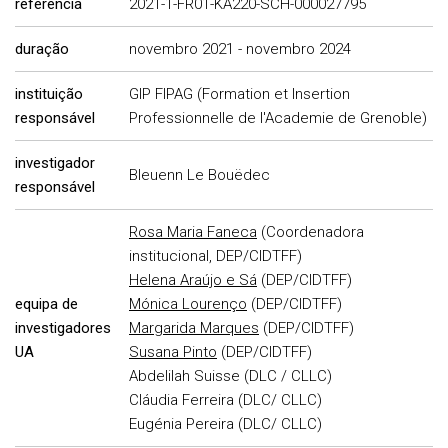
referência
2021-1-FR01-KA220-SCH-000027795
duração
novembro 2021 - novembro 2024
instituição
GIP FIPAG (Formation et Insertion
responsável
Professionnelle de l'Academie de Grenoble)
investigador
Bleuenn Le Bouëdec
responsável
Rosa Maria Faneca
(Coordenadora
institucional, DEP/CIDTFF)
Helena Araújo e Sá
(DEP/CIDTFF)
equipa de
Mónica Lourenço
(DEP/CIDTFF)
investigadores
Margarida Marques
(DEP/CIDTFF)
UA
Susana Pinto
(DEP/CIDTFF)
Abdelilah Suisse (DLC / CLLC)
Cláudia Ferreira (DLC/ CLLC)
Eugénia Pereira (DLC/ CLLC)