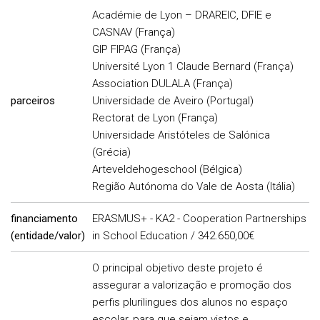
Académie de Lyon – DRAREIC, DFIE e
CASNAV (França)
GIP FIPAG (França)
Université Lyon 1 Claude Bernard (França)
Association DULALA (França)
parceiros
Universidade de Aveiro (Portugal)
Rectorat de Lyon (França)
Universidade Aristóteles de Salónica
(Grécia)
Arteveldehogeschool (Bélgica)
Região Autónoma do Vale de Aosta (Itália)
financiamento
ERASMUS+ - KA2 - Cooperation Partnerships
(entidade/valor)
in School Education / 342.650,00€
O principal objetivo deste projeto é
assegurar a valorização e promoção dos
perfis plurilingues dos alunos no espaço
escolar, para que sejam vistos e