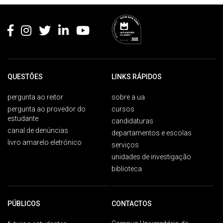
Rodapé
QUESTÕES
LINKS RÁPIDOS
pergunta ao reitor
sobre a ua
pergunta ao provedor do
cursos
estudante
candidaturas
canal de denúncias
departamentos e escolas
livro amarelo eletrónico
serviços
unidades de investigação
biblioteca
PÚBLICOS
CONTACTOS