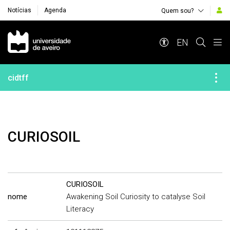
Notícias
Agenda
Quem sou?
Navegação Principal
EN
cidtff
CURIOSOIL
CURIOSOIL
nome
Awakening Soil Curiosity to catalyse Soil
Literacy