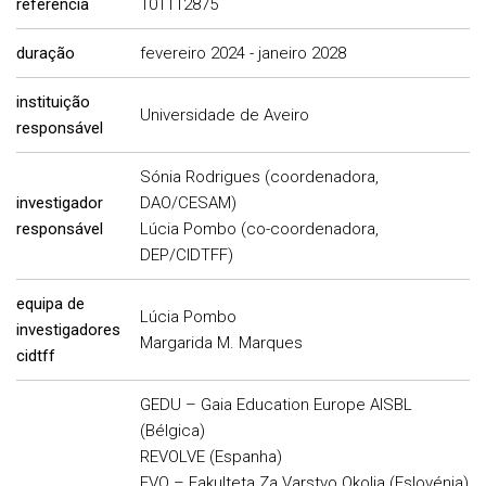
referência
101112875
duração
fevereiro 2024 - janeiro 2028
instituição
Universidade de Aveiro
responsável
Sónia Rodrigues (coordenadora,
investigador
DAO/CESAM)
responsável
Lúcia Pombo (co-coordenadora,
DEP/CIDTFF)
equipa de
Lúcia Pombo
investigadores
Margarida M. Marques
cidtff
GEDU – Gaia Education Europe AISBL
(Bélgica)
REVOLVE (Espanha)
FVO – Fakulteta Za Varstvo Okolja (Eslovénia)