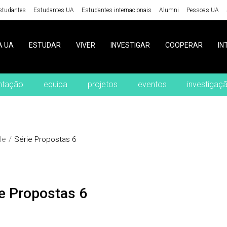
studantes
Estudantes UA
Estudantes internacionais
Alumni
Pessoas UA
A UA
ESTUDAR
VIVER
INVESTIGAR
COOPERAR
IN
ntação
equipa
projetos
eventos
investigaç
le
Série Propostas 6
rie Propostas 6