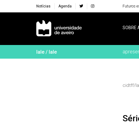
Notícias
Agenda
Futuros e
Navegação Principal
SOBRE 
aprese
lale / lale
cidtff/la
Sé