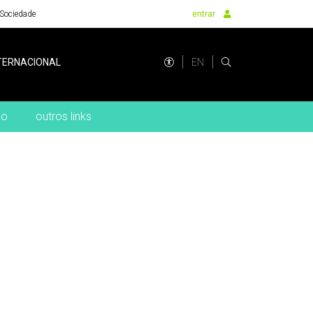
Sociedade
entrar
EN
TERNACIONAL
ão
outros links