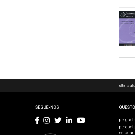
Rodapé
última atu
SEGUE-NOS
QUESTÕ
pergunta
pergunt
estudan