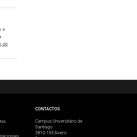
o e
a
e de
CONTACTOS
Campus Universitário de
tes
Santiago
3810-193 Aveiro
rnacionais