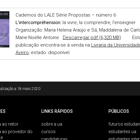
Cadernos do LALE Série Propostas – número 6
L'intercompréhension:
la vivre, la comprendre, l'enseigner
Organização: Maria Helena Araújo e Sá, Maddalena de Carl
Marie-Noëlle Antoine
Descarregar pdf (6,320 MB)
Est
publicação encontra-se à venda na
Livraria da Universidad
Aveiro
; estado: disponível.
alização a
18 maio 2020
ES
LINKS RÁPIDOS
PÚBLICOS
 ao reitor
sobre a ua
futuros estudan
a ao provedor do
cursos
estudantes ua
te
candidaturas
estudantes inte