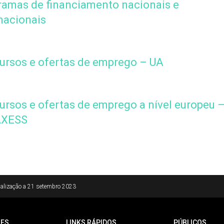
ramas de financiamento nacionais e
nacionais
ursos e ofertas de emprego – UA
rsos e ofertas de emprego a nível europeu 
AXESS
alização a
21 setembro 2023
ES
LINKS RÁPIDOS
PÚBLICOS