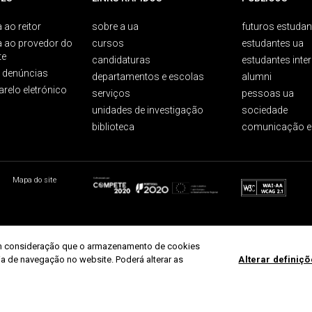
 ao reitor
sobre a ua
futuros estudan
a ao provedor do
cursos
estudantes ua
te
candidaturas
estudantes inte
e denúncias
departamentos e escolas
alumni
arelo eletrónico
serviços
pessoas ua
unidades de investigação
sociedade
biblioteca
comunicação e
Mapa do site
r em consideração que o armazenamento de cookies
ria de navegação no website. Poderá alterar as
Alterar definiç