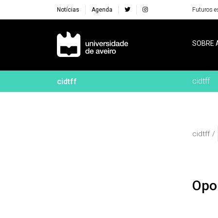
Notícias
Agenda
Futuros e
Navegação Principal
SOBRE 
cidtff
cidtff
cidtff
Op