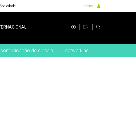
Sociedade
entrar
EN
TERNACIONAL
comunicação de ciência
networking