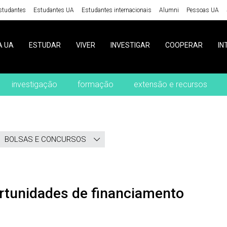
studantes
Estudantes UA
Estudantes internacionais
Alumni
Pessoas UA
A UA
ESTUDAR
VIVER
INVESTIGAR
COOPERAR
IN
investigação
formação
extensão e recursos
BOLSAS E CONCURSOS
ortunidades de financiamento