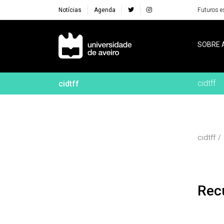
Notícias
Agenda
Futuros e
Navegação Principal
SOBRE 
cidtff
cidtff
cidtff
Re