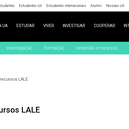
studantes
Estudantes UA
Estudantes internacionais
Alumni
Pessoas UA
A UA
ESTUDAR
VIVER
INVESTIGAR
COOPERAR
IN
investigação
formação
extensão e recursos
recursos LALE
cursos LALE