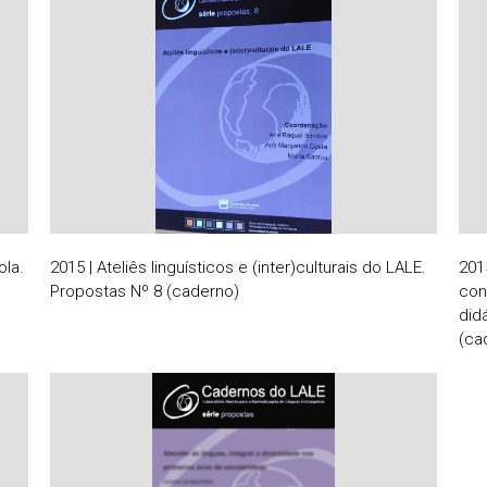
ola.
2015 | Ateliês linguísticos e (inter)culturais do LALE.
201
Propostas Nº 8 (caderno)
con
did
(ca