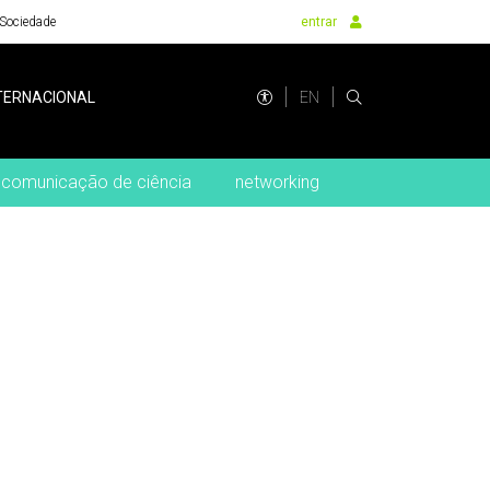
Sociedade
entrar
EN
TERNACIONAL
comunicação de ciência
networking