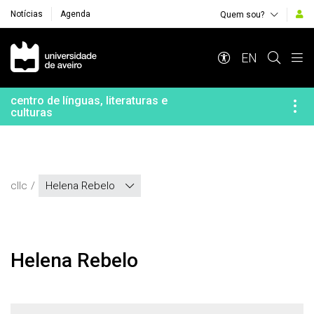
Notícias
Agenda
Quem sou?
Navegação Principal
EN
centro de línguas, literaturas e
culturas
cllc
Helena Rebelo
Helena Rebelo