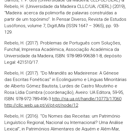
Santos, T. P. dos (Universidade da Madeira; CLEPUL/CIERL) &
Rebelo, H. (Universidade da Madeira CLLC/UA; /CIERL) (2019),
“Madeira: acerca da polimorfia de palavras construídas a
partir de um topónimo”. In Pensar Diverso, Revista de Estudos
Lusófonos, volume 7, DigitUMa (ISSN 1647 – 3965), pp. 93-
129.
Rebelo, H. (2017). Problemas de Português com Soluções,
Funchal, Imprensa Académica, Associação Académica da
Universidade da Madeira, ISBN: 978-989-99638-1-8, depósito
Legal: 421510/17.
Rebelo, H. (2017). “Do Mirandês ao Madeirense: A Génese
das Escritas Fonéticas” in Ecolinguismo e Línguas Minoritárias
de Alberto Gómez Bautista, Lurdes de Castro Moutinho e
Rosa Lídia Coimbra (coordenação), Aveiro: UA Editora, 59-95,
ISBN: 978-972-789-496-3
http://ria.ua.pt/handle/10773/17060
http://cllc.web.ua.pt/vl/pt-pt/node/12
Rebelo, H. (2016). “Os Nomes das Receitas: um Património
Linguístico Regional, Nacional ou Internacional? Uma Análise
Lexical”, in Patrimónios Alimentares de Aquém e Além-Mar,