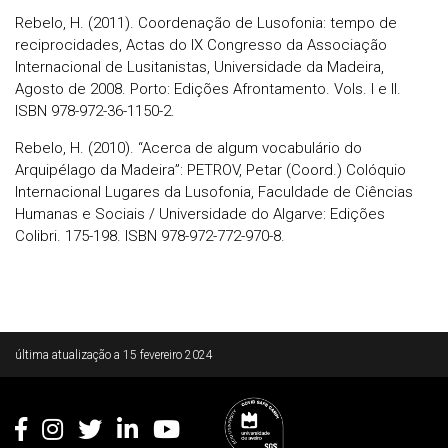
Rebelo, H. (2011). Coordenação de Lusofonia: tempo de
reciprocidades, Actas do IX Congresso da Associação
Internacional de Lusitanistas, Universidade da Madeira,
Agosto de 2008. Porto: Edições Afrontamento. Vols. I e II.
ISBN 978-972-36-1150-2.
Rebelo, H. (2010). “Acerca de algum vocabulário do
Arquipélago da Madeira”: PETROV, Petar (Coord.) Colóquio
Internacional Lugares da Lusofonia, Faculdade de Ciências
Humanas e Sociais / Universidade do Algarve: Edições
Colibri. 175-198. ISBN 978-972-772-970-8.
Rodapé
última atualização a
15 fevereiro 2024