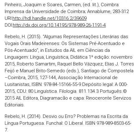
Pinheiro, Joaquim e Soares, Carmen, (ed. lit.), Coimbra:
Imprensa da Universidade de Coimbra; Annablume, 283-312
URI:
http://hdl.handle.net/10316.2/39609
DOI:
http://dx.doi.org/10.14195/978-989-26-1191-4
Rebelo, H. (2015). “Algumas Representações Literárias das
Vogais Orais Madeirenses: Os Sistemas Pré-Acentuado e
Pós-Acentuado“, in Estudos da AIL em Ciências da
Linguagem: Língua, Linguística, Didática 1ª edição: novembro
2015, Roberto Samartim, Raquel Bello Vázquez, Elias J. Torres
Feijó e Manuel Brito-Semedo (eds.), Santiago de Compostela
–Coimbra, 2015, 127-144, Associação Internacional de
Lusitanistas, ISBN: 978-84-15166-55-9 Depósito legal: A 000-
2015, CDU: 80 Linguística. Filologia. 811.134.3 Português.©
2015 AIL Editora, Diagramacão e capa: Rinoceronte Servizos
Editoriais.
Rebelo, H. (2014). Desvio ou Erro? Problemas na Escrita da
Língua Portuguesa. Funchal: O Liberal. ISBN 978-989-8503-65-
7.