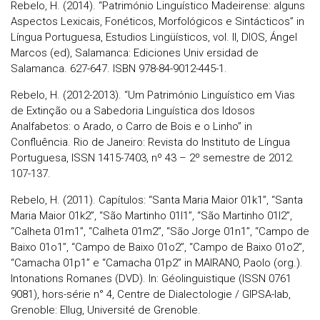
Rebelo, H. (2014). “Património Linguístico Madeirense: alguns
Aspectos Lexicais, Fonéticos, Morfológicos e Sintácticos” in
Língua Portuguesa, Estudios Lingüísticos, vol. II, DIOS, Ángel
Marcos (ed), Salamanca: Ediciones Univ ersidad de
Salamanca. 627-647. ISBN 978-84-9012-445-1.
Rebelo, H. (2012-2013). “Um Património Linguístico em Vias
de Extinção ou a Sabedoria Linguística dos Idosos
Analfabetos: o Arado, o Carro de Bois e o Linho” in
Confluência. Rio de Janeiro: Revista do Instituto de Língua
Portuguesa, ISSN 1415-7403, nº 43 – 2º semestre de 2012.
107-137.
Rebelo, H. (2011). Capítulos: “Santa Maria Maior 01k1”, “Santa
Maria Maior 01k2”, “São Martinho 01l1”, “São Martinho 01l2”,
“Calheta 01m1”, “Calheta 01m2”, “São Jorge 01n1”, “Campo de
Baixo 01o1”, “Campo de Baixo 01o2”, “Campo de Baixo 01o2”,
“Camacha 01p1” e “Camacha 01p2” in MAIRANO, Paolo (org.).
Intonations Romanes (DVD). In: Géolinguistique (ISSN 0761
9081), hors-série n° 4, Centre de Dialectologie / GIPSA-lab,
Grenoble: Ellug, Université de Grenoble.