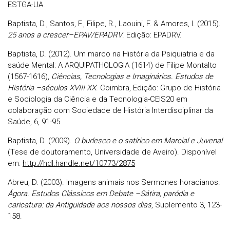
ESTGA-UA.
Baptista, D., Santos, F., Filipe, R., Laouini, F. & Amores, I. (2015).
25 anos a crescer–EPAV/EPADRV
. Edição: EPADRV.
Baptista, D. (2012). Um marco na História da Psiquiatria e da
saúde Mental: A ARQUIPATHOLOGIA (1614) de Filipe Montalto
(1567-1616),
Ciências, Tecnologias e Imaginários. Estudos de
História –séculos XVIII XX
. Coimbra, Edição: Grupo de História
e Sociologia da Ciência e da Tecnologia-CEIS20 em
colaboração com Sociedade de História Interdisciplinar da
Saúde, 6, 91-95.
Baptista, D. (2009).
O burlesco e o satírico em Marcial e Juvenal
(Tese de doutoramento, Universidade de Aveiro). Disponível
em:
http://hdl.handle.net/10773/2875
Abreu, D. (2003). Imagens animais nos Sermones horacianos.
Ágora. Estudos Clássicos em Debate –Sátira, paródia e
caricatura: da Antiguidade aos nossos dias
, Suplemento 3, 123-
158.