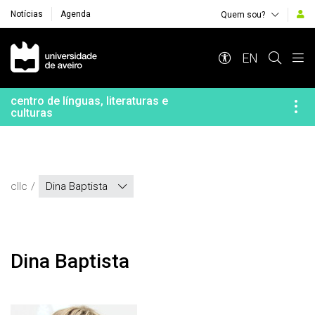
Notícias
Agenda
Quem sou?
Navegação Principal
EN
centro de línguas, literaturas e
culturas
cllc
Dina Baptista
Dina Baptista