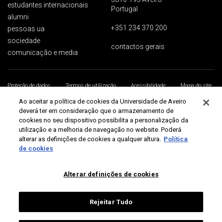
estudantes internacionais
Portugal
alumni
+351 234 370 200
pessoas ua
sociedade
contactos gerais
comunicação e media
Proteção de dados
Termos de utilização
Acessibilidade
Mapa do site
Universidade de Aveiro 2026
Ao aceitar a política de cookies da Universidade de Aveiro
deverá ter em consideração que o armazenamento de
cookies no seu dispositivo possibilita a personalização da
utilização e a melhoria de navegação no website. Poderá
alterar as definições de cookies a qualquer altura.
Política
de cookies
Alterar definições de cookies
Rejeitar Tudo