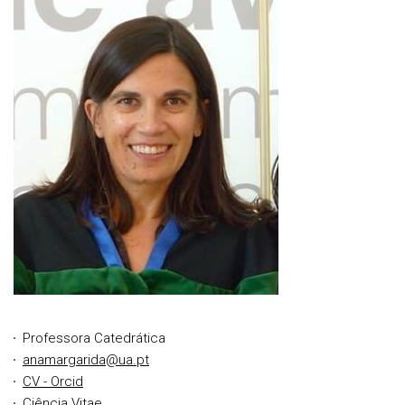
Professora Catedrática
anamargarida@ua.pt
CV - Orcid
Ciência Vitae