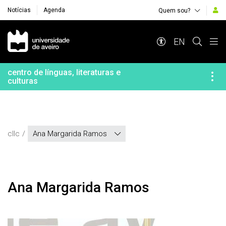
Notícias
Agenda
Quem sou?
Navegação Principal
EN
centro de línguas, literaturas e
culturas
cllc
Ana Margarida Ramos
Ana Margarida Ramos