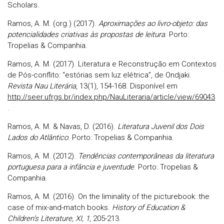
Scholars.
Ramos, A. M. (org.) (2017).
Aproximações ao livro-objeto: das
potencialidades criativas às propostas de leitura
. Porto:
Tropelias & Companhia.
Ramos, A. M. (2017). Literatura e Reconstrução em Contextos
de Pós-conflito: “estórias sem luz elétrica”, de Ondjaki.
Revista Nau Literária
, 13(1), 154-168. Disponível em
http://seer.ufrgs.br/index.php/NauLiteraria/article/view/69043
.
Ramos, A. M. & Navas, D. (2016).
Literatura Juvenil dos Dois
Lados do Atlântico
. Porto: Tropelias & Companhia.
Ramos, A. M. (2012).
Tendências contemporâneas da literatura
portuguesa para a infância e juventude
. Porto: Tropelias &
Companhia.
Ramos, A. M. (2016). On the liminality of the picturebook: the
case of mix-and-match books.
History of Education &
Children’s Literature, XI, 1
, 205-213.