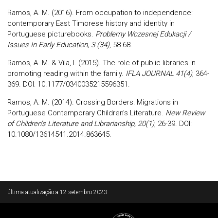
Ramos, A. M. (2016). From occupation to independence:
contemporary East Timorese history and identity in
Portuguese picturebooks.
Problemy Wczesnej Edukacji /
Issues In Early Education, 3 (34)
, 58-68.
Ramos, A. M. & Vila, I. (2015). The role of public libraries in
promoting reading within the family.
IFLA JOURNAL 41(4)
, 364-
369. DOI: 10.1177/0340035215596351.
Ramos, A. M. (2014). Crossing Borders: Migrations in
Portuguese Contemporary Children's Literature.
New Review
of Children's Literature and Librarianship, 20(1)
, 26-39. DOI:
10.1080/13614541.2014.863645.
Rodapé
última atualização a
12 setembro 2023