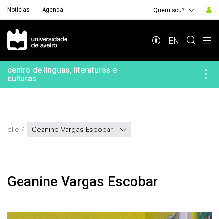
Notícias
Agenda
Quem sou?
Navegação Principal
EN
centro de línguas, literaturas e
culturas
cllc
Geanine Vargas Escobar
Geanine Vargas Escobar