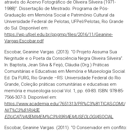
através do Acervo Fotográfico de Oliveira Silveira (1971-
1988)”. Dissertação de Mestrado. Programa de Pós-
Graduação em Memória Social e Patrimônio Cultural da
Universidade Federal de Pelotas, UFPel/Pelotas, Rio Grande
do Sul. Disponível em:
https://wp.ufpel.edu.br/ppgmp/files/2016/11/Geanine-
Vargas-Escobar.pdf
Escobar, Geanine Vargas. (2013). “O Projeto Assuma Sua
Negritude e o Poeta da Consciência Negra Oliveira Silveira”.
In: Baptista, Jean Silva & Feijó, Cláudia (Org.) Práticas
Comunitárias e Educativas em Memória e Museologia Social.
Ed. Da FURG, Rio Grande –RS: Universidade Federal do Rio
Grande, Coleção práticas comunitárias e educativas em
memória e museologia social Vol. 1, pp. 69-83. ISBN: 978-85-
7566-307-3. Disponível em:
https://www.academia.edu/7651313/PR%C3%81TICAS
COMU
NIT%C3%81RIAS
E
EDUCATIVAS
EM
MEM%C3%93RIA
E
MUSEOLOGIA
SOCIAL
Escobar, Geanine Vargas. (2011). “O Conservador em conflito: