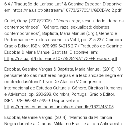
6-4 / Tradução de Larissa Latif & Geanine Escobar. Disponível
em:
https://ria.ua.pt/bitstream/10773/27705/1/GECE-Vol2.pdf
Curiel, Ochy. (2018/2005). "Género, raça, sexualidade: debates
contemporâneos". ["Género, raza, sexualidad: debates
contemporáneos"], Baptista, Maria Manuel (Org.), Género e
Performance –Textos essenciais Vol. I, pp. 215-237. Coimbra:
Grácio Editor. ISBN: 978-989-54215-2-7 / Tradução de Geanine
Escobar & Maria Manuel Baptista. Disponível em:
https://ria.ua.pt/bitstream/10773/25237/1/GEFE_ebook.pdf
Escobar, Geanine Vargas & Baptista, Maria Manuel. (2016). “O
pensamento das mulheres negras e a lesbianidade negra em
contexto lusófono”. Livro De Atas do V Congresso
Internacional de Estudos Culturais. Género, Direitos Humanos
e Ativismos, pp. 290-298. Coimbra, Portugal: Grácio Editor.
ISBN: 978-989-8377-99-9. Disponível em:
https://repositorium.sdum.uminho.pt/handle/1822/45105
Escobar, Geanine Vargas. (2014). “Memória da Militância
Negra durante a Ditadura Militar no Brasil e a Luta Antirracista