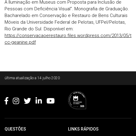
A Iluminação em Museus com Proposta para Inclusão de
Pessoas com Deficiência Visual”. Monografia de Graduação.
Bacharelado em Conservação e Restauro de Bens Culturais
Móveis da Universidade Federal de Pelotas, UFPel/Pelotas,
Rio Grande do Sul. Disponível em:
https://conservacaoerestauro.files.wordpress.com/2013/05/t
cc-geanine.pdf
Rodapé
última atualização a
14 julho 2020
QUESTÕES
LINKS RÁPIDOS