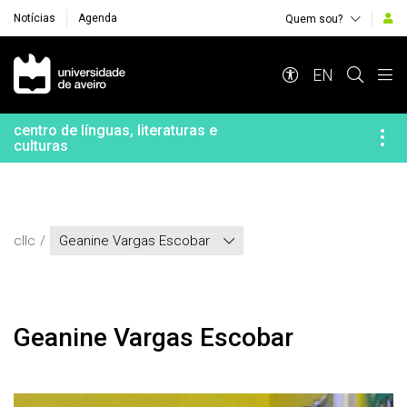
Notícias
Agenda
Quem sou?
Navegação Principal
EN
centro de línguas, literaturas e
culturas
cllc
Geanine Vargas Escobar
Geanine Vargas Escobar