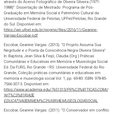
através do Acervo Fotográfico de Oliveira Silveira (1971-
1988)”. Dissertação de Mestrado. Programa de Pós-
Graduação em Memória Social e Patrimônio Cultural da
Universidade Federal de Pelotas, UFPel/Pelotas, Rio Grande
do Sul. Disponível em:
https://wp.ufpel.edu.br/ppgmp/files/2016/11/Geanine-
Vargas-Escobar.pdf
Escobar, Geanine Vargas. (2013). “O Projeto Assuma Sua
Negritude e o Poeta da Consciência Negra Oliveira Silveira”.
In: Baptista, Jean Silva & Feijó, Cláudia (Org.) Práticas
Comunitárias e Educativas em Memória e Museologia Social.
Ed. Da FURG, Rio Grande –RS: Universidade Federal do Rio
Grande, Coleção práticas comunitárias e educativas em
memória e museologia social Vol. 1, pp. 69-83. ISBN: 978-85-
7566-307-3. Disponível em:
https://www.academia.edu/7651313/PR%C3%81TICAS
COMU
NIT%C3%81RIAS
E
EDUCATIVAS
EM
MEM%C3%93RIA
E
MUSEOLOGIA
SOCIAL
Escobar, Geanine Vargas. (2011). “O Conservador em conflito: