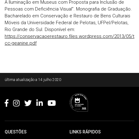
A Iluminação em Museus com Proposta para Inclusão de
Pessoas com Deficiência Visual”. Monografia de Graduação.
Bacharelado em Conservação e Restauro de Bens Culturais
Móveis da Universidade Federal de Pelotas, UFPel/Pelotas,
Rio Grande do Sul. Disponível em:
https://conservacaoerestauro.files.wordpress.com/2013/05/t
cc-geanine.pdf
Rodapé
última atualização a
14 julho 2020
QUESTÕES
LINKS RÁPIDOS