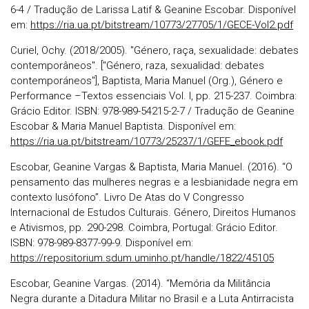
6-4 / Tradução de Larissa Latif & Geanine Escobar. Disponível
em:
https://ria.ua.pt/bitstream/10773/27705/1/GECE-Vol2.pdf
Curiel, Ochy. (2018/2005). "Género, raça, sexualidade: debates
contemporâneos". ["Género, raza, sexualidad: debates
contemporáneos"], Baptista, Maria Manuel (Org.), Género e
Performance –Textos essenciais Vol. I, pp. 215-237. Coimbra:
Grácio Editor. ISBN: 978-989-54215-2-7 / Tradução de Geanine
Escobar & Maria Manuel Baptista. Disponível em:
https://ria.ua.pt/bitstream/10773/25237/1/GEFE_ebook.pdf
Escobar, Geanine Vargas & Baptista, Maria Manuel. (2016). “O
pensamento das mulheres negras e a lesbianidade negra em
contexto lusófono”. Livro De Atas do V Congresso
Internacional de Estudos Culturais. Género, Direitos Humanos
e Ativismos, pp. 290-298. Coimbra, Portugal: Grácio Editor.
ISBN: 978-989-8377-99-9. Disponível em:
https://repositorium.sdum.uminho.pt/handle/1822/45105
Escobar, Geanine Vargas. (2014). “Memória da Militância
Negra durante a Ditadura Militar no Brasil e a Luta Antirracista