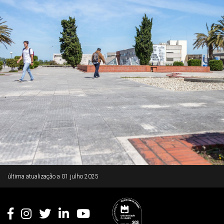
Rodapé
última atualização a
01 julho 2025