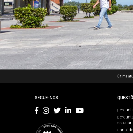
Rodapé
última atu
SEGUE-NOS
QUESTÕ
pergunta
pergunt
estudan
canal d