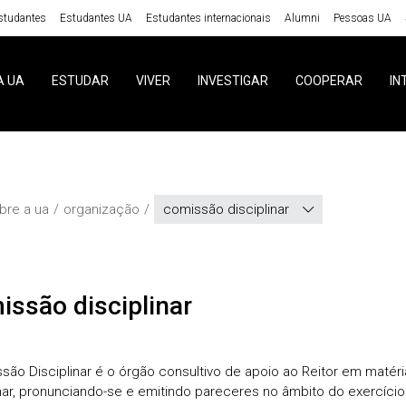
studantes
Estudantes UA
Estudantes internacionais
Alumni
Pessoas UA
A UA
ESTUDAR
VIVER
INVESTIGAR
COOPERAR
IN
bre a ua
organização
comissão disciplinar
missão disciplinar
são Disciplinar é o órgão consultivo de apoio ao Reitor em matéri
inar, pronunciando-se e emitindo pareceres no âmbito do exercício