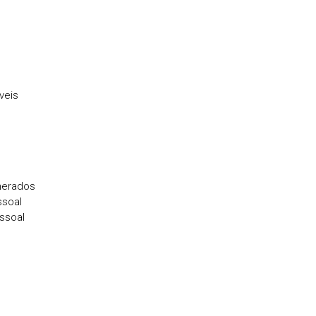
veis
nerados
ssoal
ssoal