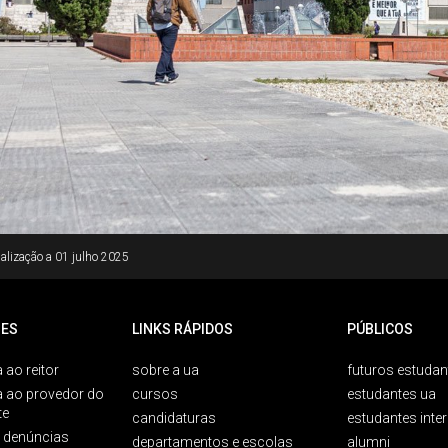
alização a
01 julho 2025
ES
LINKS RÁPIDOS
PÚBLICOS
 ao reitor
sobre a ua
futuros estudan
a ao provedor do
cursos
estudantes ua
te
candidaturas
estudantes inte
e denúncias
departamentos e escolas
alumni