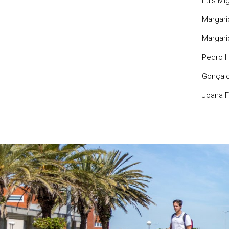
Luís Mi
Margari
Margari
Pedro H
Gonçalo
Joana F