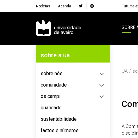
Notícias
Agenda
Futuros e
Navegação Principal
SOBRE 
Navegação Lateral
sobre a ua
UA
so
sobre nós
comunidade
os campi
Co
qualidade
sustentabilidade
A Comis
factos e números
discipl