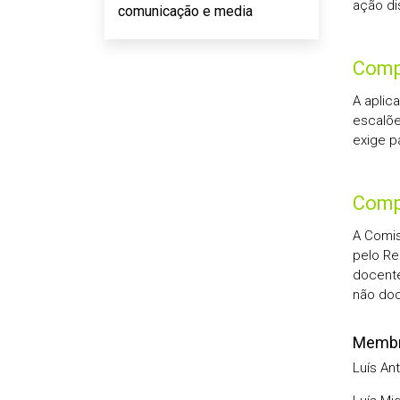
ação dis
comunicação e media
Comp
A aplic
escalõe
exige p
Comp
A Comis
pelo Re
docente
não doc
Memb
Luís Ant