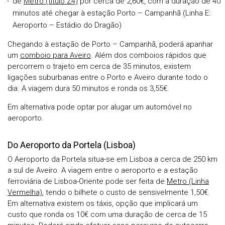
de
Metro (título Z4)
por cerca de 2,60€, com a duração de 40
minutos até chegar à estação Porto – Campanhã (Linha E:
Aeroporto – Estádio do Dragão)
Chegando à estação de Porto – Campanhã, poderá apanhar
um
comboio para Aveiro
. Além dos comboios rápidos que
percorrem o trajeto em cerca de 35 minutos, existem
ligações suburbanas entre o Porto e Aveiro durante todo o
dia. A viagem dura 50 minutos e ronda os 3,55€.
Em alternativa pode optar por alugar um automóvel no
aeroporto.
Do Aeroporto da Portela (Lisboa)
O Aeroporto da Portela situa-se em Lisboa a cerca de 250 km
a sul de Aveiro. A viagem entre o aeroporto e a estação
ferroviária de Lisboa-Oriente pode ser feita de
Metro (Linha
Vermelha)
, tendo o bilhete o custo de sensivelmente 1,50€.
Em alternativa existem os táxis, opção que implicará um
custo que ronda os 10€ com uma duração de cerca de 15