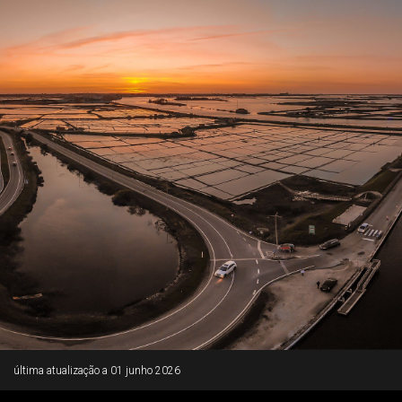
Rodapé
última atualização a
01 junho 2026