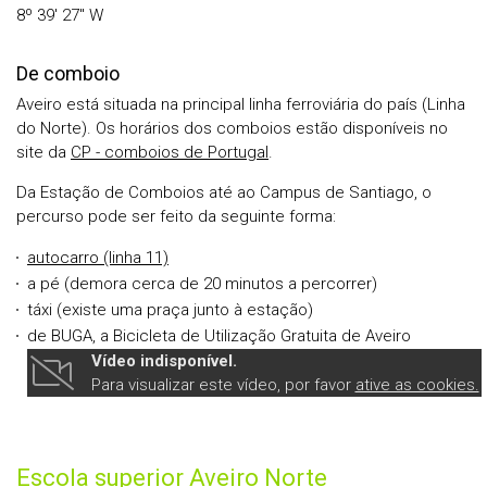
8º 39' 27'' W
De comboio
Aveiro está situada na principal linha ferroviária do país (Linha
do Norte). Os horários dos comboios estão disponíveis no
site da
CP - comboios de Portugal
.
Da Estação de Comboios até ao Campus de Santiago, o
percurso pode ser feito da seguinte forma:
autocarro (linha 11)
a pé (demora cerca de 20 minutos a percorrer)
táxi (existe uma praça junto à estação)
de BUGA, a Bicicleta de Utilização Gratuita de Aveiro
Vídeo indisponível.
Para visualizar este vídeo, por favor
ative as cookies.
Escola superior Aveiro Norte