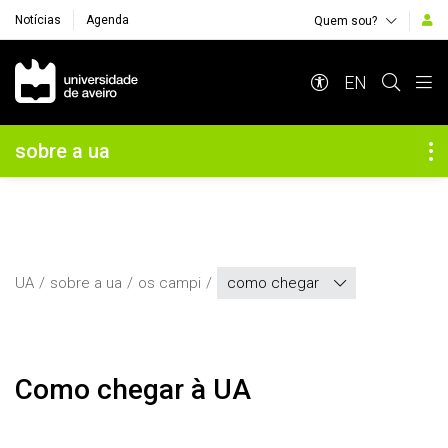
Notícias
Agenda
Quem sou?
Navegação Principal
EN
Navegação Lateral
sobre a ua
UA
sobre a ua
os campi
como chegar
Como chegar à UA