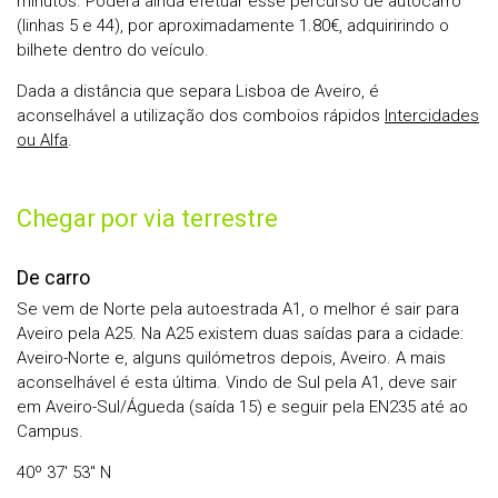
minutos. Poderá ainda efetuar esse percurso de autocarro
(linhas 5 e 44), por aproximadamente 1.80€, adquiririndo o
bilhete dentro do veículo.
Dada a distância que separa Lisboa de Aveiro, é
aconselhável a utilização dos comboios rápidos
Intercidades
ou Alfa
.
Chegar por via terrestre
De carro
Se vem de Norte pela autoestrada A1, o melhor é sair para
Aveiro pela A25. Na A25 existem duas saídas para a cidade:
Aveiro-Norte e, alguns quilómetros depois, Aveiro. A mais
aconselhável é esta última. Vindo de Sul pela A1, deve sair
em Aveiro-Sul/Águeda (saída 15) e seguir pela EN235 até ao
Campus.
40º 37' 53'' N