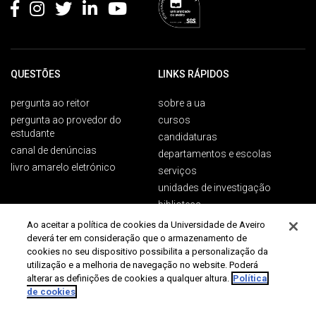
QUESTÕES
LINKS RÁPIDOS
pergunta ao reitor
sobre a ua
pergunta ao provedor do
cursos
estudante
candidaturas
canal de denúncias
departamentos e escolas
livro amarelo eletrónico
serviços
unidades de investigação
biblioteca
Ao aceitar a política de cookies da Universidade de Aveiro
deverá ter em consideração que o armazenamento de
cookies no seu dispositivo possibilita a personalização da
PÚBLICOS
CONTACTOS
utilização e a melhoria de navegação no website. Poderá
alterar as definições de cookies a qualquer altura.
Política
Campus Universitário de
futuros estudantes
de cookies
Santiago
estudantes ua
3810-193 Aveiro