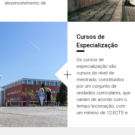
desenvolvimento de
competências pessoais e
profissionais. Organizadas
de forma flexível,
permitem que públicos
Cursos de
diversos, incluindo os
adultos inseridos no
Especialização
mercado de trabalho, as
possam frequentar com
Os cursos de
sucesso.
especialização são
+
cursos do nível de
mestrado, constituídos
por um conjunto de
unidades curriculares, que
variam de acordo com o
tempo lecionação, com
um mínimo de 12 ECTS e
um máximo de 60 ECTS.
Os créditos obtidos
podem ser elegíveis para