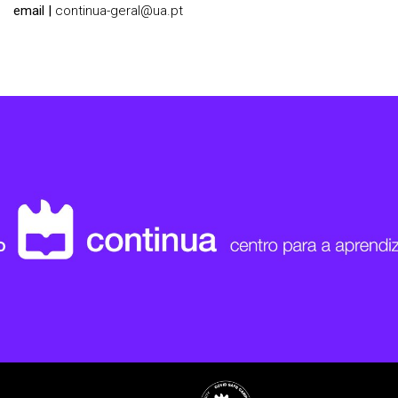
email |
continua-geral@ua.pt
Rodapé