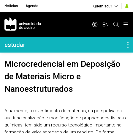
Notícias
Agenda
Quem sou?
Navegação Principal
EN
Navegação Lateral
estudar
Microcredencial em Deposição
de Materiais Micro e
Nanoestruturados
Atualmente, o revestimento de materiais, na perspetiva da
sua funcionalização e modificação de propriedades físicas e
químicas, tem sido um recurso tecnológico importante na
formação de valor agregado de um produto. De forma