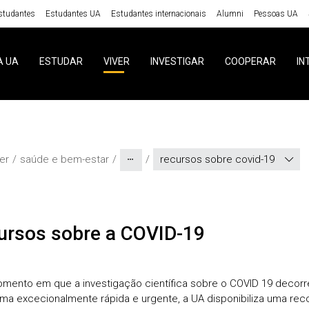
studantes
Estudantes UA
Estudantes internacionais
Alumni
Pessoas UA
A UA
ESTUDAR
VIVER
INVESTIGAR
COOPERAR
IN
ver
saúde e bem-estar
recursos sobre covid-19
cursos sobre a COVID-19
ento em que a investigação científica sobre o COVID 19 decorr
ma excecionalmente rápida e urgente, a UA disponibiliza uma rec