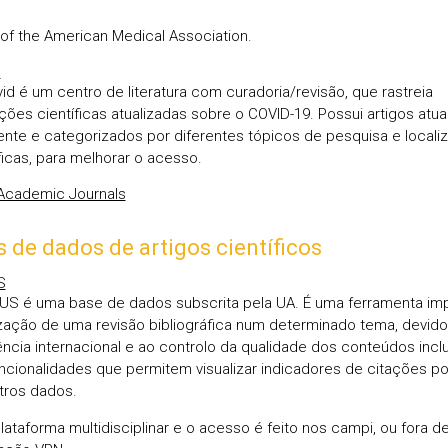
 of the American Medical Association.
d
vid é um centro de literatura com curadoria/revisão, que rastreia
ções científicas atualizadas sobre o COVID-19. Possui artigos atua
ente e categorizados por diferentes tópicos de pesquisa e local
icas, para melhorar o acesso.
Academic Journals
 de dados de artigos científicos
S
S é uma base de dados subscrita pela UA. É uma ferramenta im
ização de uma revisão bibliográfica num determinado tema, devido
ncia internacional e ao controlo da qualidade dos conteúdos inclu
funcionalidades que permitem visualizar indicadores de citações po
tros dados.
lataforma multidisciplinar e o acesso é feito nos campi, ou fora d