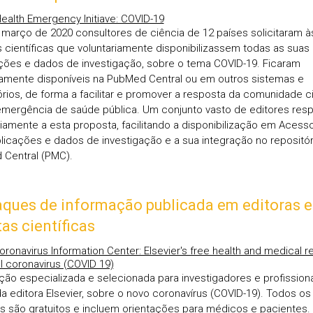
Health Emergency Initiave: COVID-19
 março de 2020 consultores de ciência de 12 países solicitaram à
s científicas que voluntariamente disponibilizassem todas as suas
ções e dados de investigação, sobre o tema COVID-19. Ficaram
amente disponíveis na PubMed Central ou em outros sistemas e
órios, de forma a facilitar e promover a resposta da comunidade ci
emergência de saúde pública. Um conjunto vasto de editores res
riamente a esta proposta, facilitando a disponibilização em Acess
licações e dados de investigação e a sua integração no repositór
Central (PMC).
ques de informação publicada em editoras e
tas científicas
oronavirus Information Center: Elsevier's free health and medical 
l coronavirus (COVID 19)
ção especializada e selecionada para investigadores e profission
a editora Elsevier, sobre o novo coronavírus (COVID-19). Todos os
s são gratuitos e incluem orientações para médicos e pacientes.