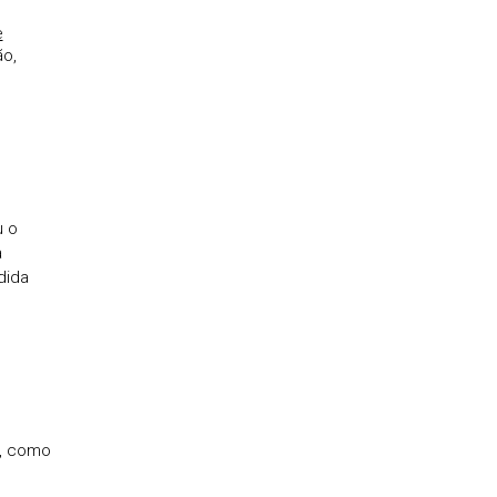
e
ão,
b
u o
a
dida
o, como