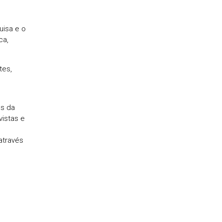
uisa e o
ca,
tes,
as da
vistas e
através