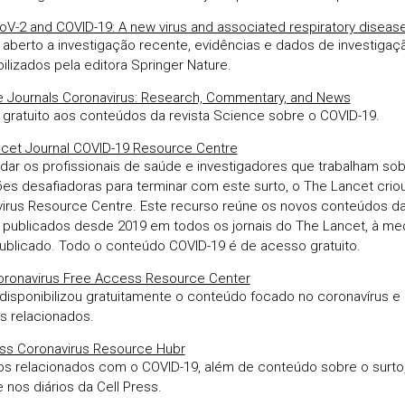
V-2 and COVID-19: A new virus and associated respiratory diseas
aberto a investigação recente, evidências e dados de investigaç
bilizados pela editora Springer Nature.
 Journals Coronavirus: Research, Commentary, and News
gratuito aos conteúdos da revista Science sobre o COVID-19.
cet Journal COVID-19 Resource Centre
udar os profissionais de saúde e investigadores que trabalham so
es desafiadoras para terminar com este surto, o The Lancet crio
irus Resource Centre. Este recurso reúne os novos conteúdos d
publicados desde 2019 em todos os jornais do The Lancet, à me
ublicado. Todo o conteúdo COVID-19 é de acesso gratuito.
ronavirus Free Access Resource Center
disponibilizou gratuitamente o conteúdo focado no coronavírus e
s relacionados.
ess Coronavirus Resource Hubr
os relacionados com o COVID-19, além de conteúdo sobre o surt
 nos diários da Cell Press.