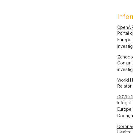
Infor
OpenAIR
Portal 
Europei
investi
Zenodo
Comunid
investi
World H
Relatór
COVID 1
Infográ
Europei
Doença
Coronav
Health