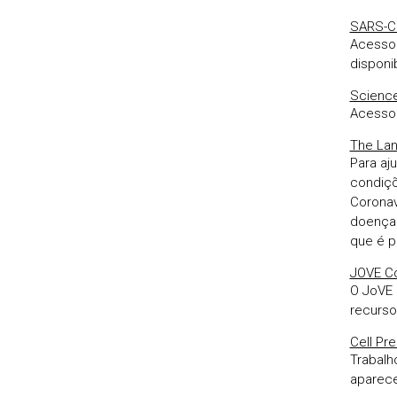
SARS-Co
Acesso 
disponi
Science
Acesso 
The Lan
Para aj
condiçõ
Coronav
doença 
que é p
JOVE Co
O JoVE 
recurso
Cell Pr
Trabalh
aparece