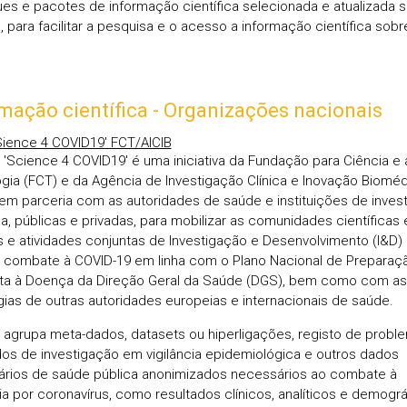
es e pacotes de informação científica selecionada e atualizada 
, para facilitar a pesquisa e o acesso a informação científica sobr
mação científica - Organizações nacionais
'Sience 4 COVID19' FCT/AICIB
l 'Science 4 COVID19' é uma iniciativa da Fundação para Ciência e 
gia (FCT) e da Agência de Investigação Clínica e Inovação Biomé
, em parceria com as autoridades de saúde e instituições de inves
ica, públicas e privadas, para mobilizar as comunidades científicas
s e atividades conjuntas de Investigação e Desenvolvimento (I&D)
 combate à COVID-19 em linha com o Plano Nacional de Preparaç
a à Doença da Direção Geral da Saúde (DGS), bem como com as
gias de outras autoridades europeias e internacionais de saúde.
l agrupa meta-dados, datasets ou hiperligações, registo de probl
dos de investigação em vigilância epidemiológica e outros dados
rios de saúde pública anonimizados necessários ao combate à
a por coronavírus, como resultados clínicos, analíticos e demográ