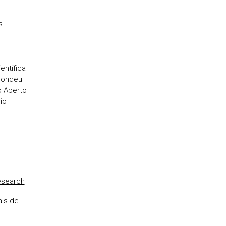
s
entífica
pondeu
o Aberto
io
research
ais de