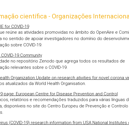
mação científica - Organizações Internaciona
E for COVID-19
que reúne as atividades promovidas no âmbito do OpenAire e Com
a no sentido de apoiar investigadores no domínio do desenvolvim
gação sobre COVID-19.
 COVID-19 Community
ade no repositório Zenodo que agrega todos os resultados de
gação relevantes sobre o COVID-19.
ealth Organization Update on research ativities for novel corona vi
ios atualizados da World Health Organisation.
9 page: European Centre for Disease Prevention and Control
ficos, relatórios e recomendações traduzidos para várias línguas 
a, disponíveis no site do Centro Europeu de Prevenção e Controlo
s.
irus (COVID-19) research information from USA National Institutes 