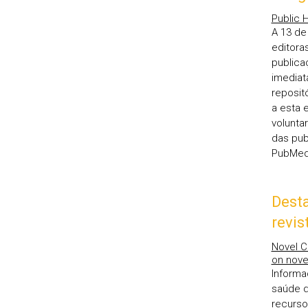
Public 
A 13 de
editora
publica
imediat
reposit
a esta 
volunta
das pub
PubMed 
Desta
revis
Novel C
on nove
Informa
saúde d
recurso