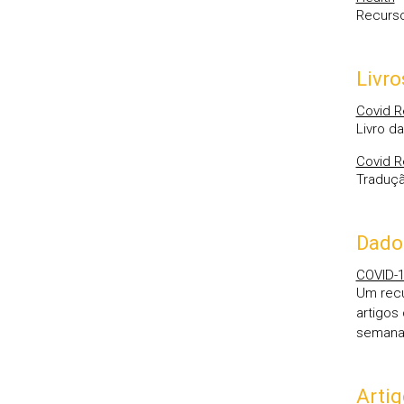
Recurso
Livro
Covid R
Livro d
Covid R
Traduçã
Dado
COVID-1
Um recu
artigos
semana
Artig