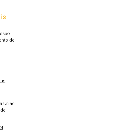
is
issão
ento de
rus
da União
 de
of