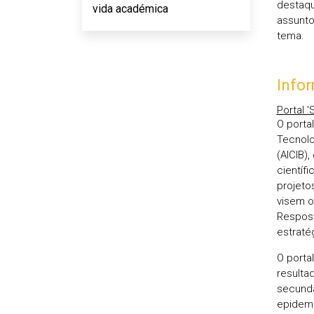
destaqu
vida académica
assunto
tema.
Infor
Portal 
O porta
Tecnolo
(AICIB)
científ
projeto
visem o
Respost
estraté
O porta
resulta
secundá
epidemi