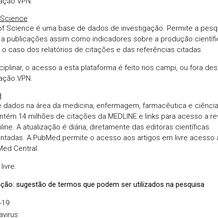
ação VPN.
 Science
f Science é uma base de dados de investigação. Permite a pesq
a publicações assim como indicadores sobre a produção científi
o caso dos relatórios de citações e das referências citadas.
ciplinar, o acesso a esta plataforma é feito nos campi, ou fora des
ação VPN.
d
 dados na área da medicina, enfermagem, farmacêutica e ciênci
ontém 14 milhões de citações da MEDLINE e links para acesso a re
nline. A atualização é diária, diretamente das editoras científicas
ntadas. A PubMed permite o acesso aos artigos em livre acesso 
ed Central.
livre.
ção: sugestão de termos que podem ser utilizados na pesquisa
-19
avirus