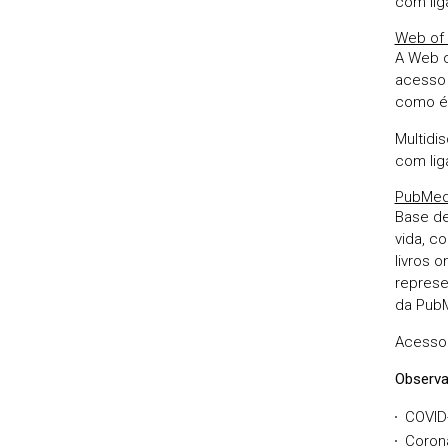
com lig
Web of
A Web o
acesso 
como é 
Multidis
com lig
PubMe
Base de
vida, c
livros o
represe
da PubM
Acesso 
Observa
COVID
Coron