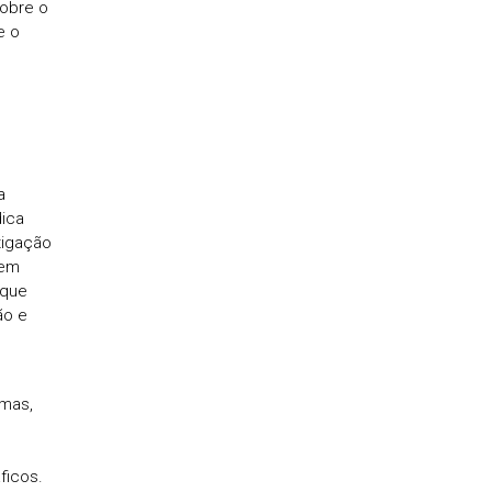
sobre o
e o
a
dica
tigação
 em
 que
ão e
emas,
ficos.