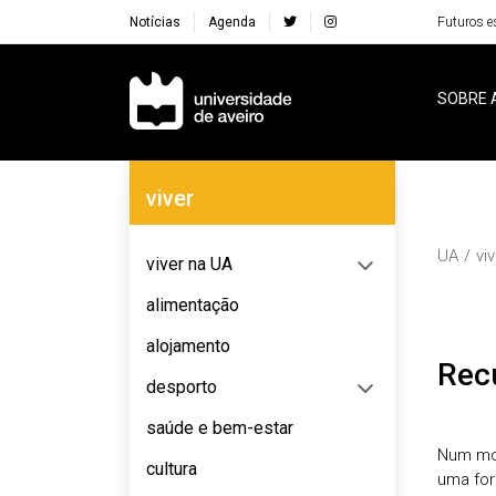
Notícias
Agenda
Futuros e
Navegação Principal
SOBRE 
Navegação Lateral
viver
UA
vi
viver na UA
alimentação
alojamento
Re
desporto
saúde e bem-estar
Num mom
cultura
uma for