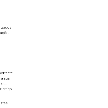
lizados
izações
portante
 à sua
ídos.
r artigo
estes,