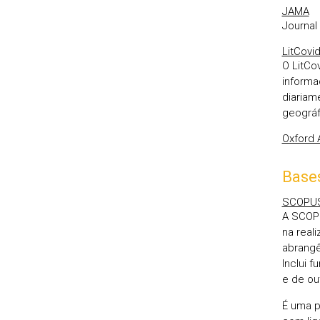
JAMA
Journal
LitCovi
O LitCo
informa
diariam
geográf
Oxford 
Bases
SCOPU
A SCOPU
na real
abrangê
Inclui 
e de ou
É uma p