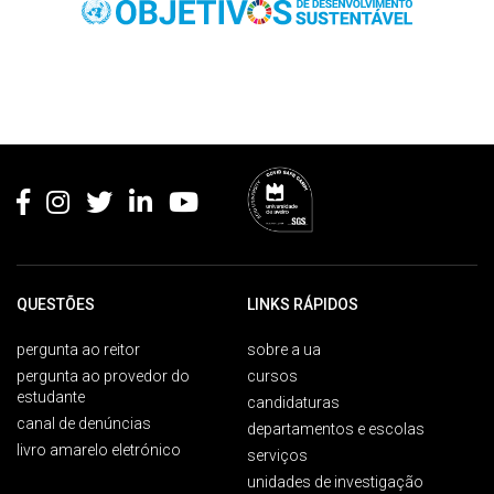
Rodapé
QUESTÕES
LINKS RÁPIDOS
pergunta ao reitor
sobre a ua
pergunta ao provedor do
cursos
estudante
candidaturas
canal de denúncias
departamentos e escolas
livro amarelo eletrónico
serviços
unidades de investigação