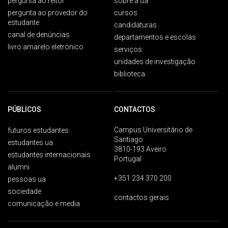
pergunta ao reitor
sobre a ua
pergunta ao provedor do
cursos
estudante
candidaturas
canal de denúncias
departamentos e escolas
livro amarelo eletrónico
serviços
unidades de investigação
biblioteca
PÚBLICOS
CONTACTOS
Campus Universitário de
futuros estudantes
Santiago
estudantes ua
3810-193 Aveiro
estudantes internacionais
Portugal
alumni
+351 234 370 200
pessoas ua
sociedade
contactos gerais
comunicação e media