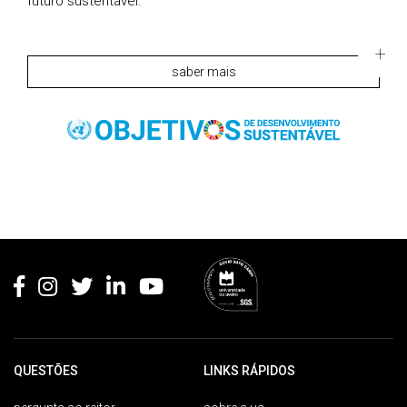
futuro sustentável.
saber mais
Rodapé
QUESTÕES
LINKS RÁPIDOS