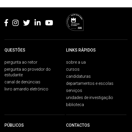
Rodapé
QUESTÕES
LINKS RÁPIDOS
pergunta ao reitor
sobre a ua
pergunta ao provedor do
cursos
estudante
candidaturas
canal de denúncias
departamentos e escolas
livro amarelo eletrónico
serviços
unidades de investigação
biblioteca
PÚBLICOS
CONTACTOS